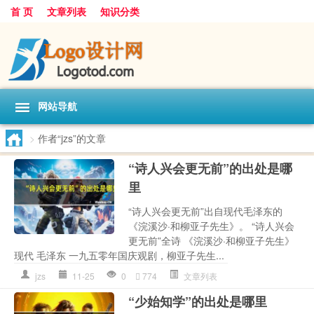
首 页
文章列表
知识分类
网站导航
>
作者“jzs”的文章
“诗人兴会更无前”的出处是哪
里
“诗人兴会更无前”出自现代毛泽东的
《浣溪沙·和柳亚子先生》。 “诗人兴会
更无前”全诗 《浣溪沙·和柳亚子先生》
现代 毛泽东 一九五零年国庆观剧，柳亚子先生...
jzs
11-25
0
774
文章列表
“少始知学”的出处是哪里