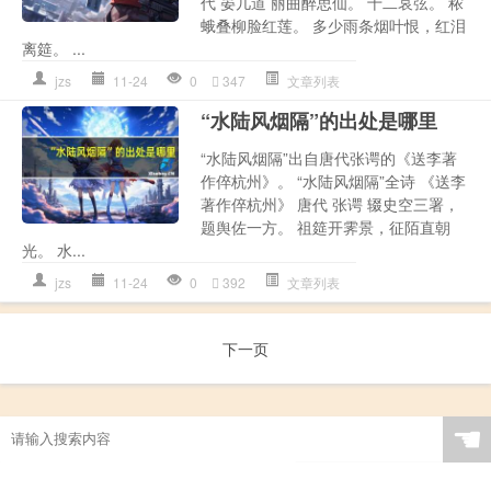
代 晏几道 丽曲醉思仙。 十二哀弦。 秾
蛾叠柳脸红莲。 多少雨条烟叶恨，红泪
离筵。 ...
jzs
11-24
0
347
文章列表
“水陆风烟隔”的出处是哪里
“水陆风烟隔”出自唐代张谔的《送李著
作倅杭州》。 “水陆风烟隔”全诗 《送李
著作倅杭州》 唐代 张谔 辍史空三署，
题舆佐一方。 祖筵开霁景，征陌直朝
光。 水...
jzs
11-24
0
392
文章列表
下一页
☚