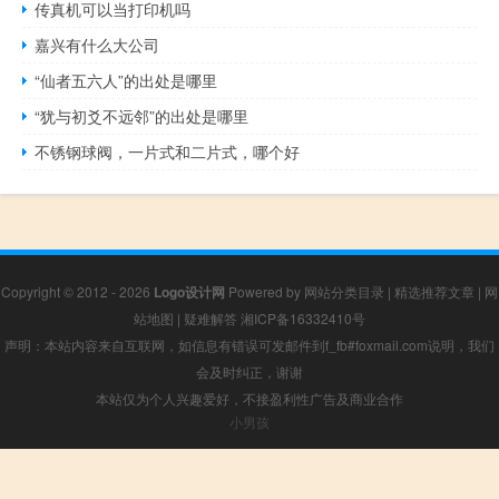
传真机可以当打印机吗
嘉兴有什么大公司
“仙者五六人”的出处是哪里
“犹与初爻不远邻”的出处是哪里
不锈钢球阀，一片式和二片式，哪个好
Copyright © 2012 - 2026
Logo设计网
Powered by
网站分类目录
|
精选推荐文章
|
网
站地图
|
疑难解答
湘ICP备16332410号
声明：本站内容来自互联网，如信息有错误可发邮件到f_fb#foxmail.com说明，我们
会及时纠正，谢谢
本站仅为个人兴趣爱好，不接盈利性广告及商业合作
小男孩