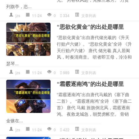
列旗亭，恣...
jzs
11-24
0
334
文章列表
“思欲化黄金”的出处是哪里
“思欲化黄金”出自唐代储光羲的《升天
行贻卢六健》。 “思欲化黄金”全诗 《升
天行贻卢六健》 唐代 储光羲 真人居阆
风，时奏清商音。 听者即王母，泠泠和
瑟琴...
jzs
11-24
0
989
文章列表
“霜霰逐南鸿”的出处是哪里
“霜霰逐南鸿”出自唐代马戴的《塞下曲
二首》。 “霜霰逐南鸿”全诗 《塞下曲二
首》 唐代 马戴 旌旗倒北风，霜霰逐南
鸿。 夜救龙城急，朝焚虏帐空。 骨销
金镞在...
jzs
11-24
0
422
文章列表