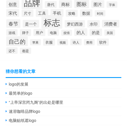
品牌
图标
创意
商标
图片
唐代
字体
宋代
手机
工具
数据
尺寸
攻略
时间
标志
春节
是一个
消费者
梦幻西游
水印
的人
的是
用户
游戏
牌子
电脑
美国
疫情
自己的
衣服
软件
诗人
苹果
视频
费用
还不
都是
猜你想看的文章
logo的发展
最简单的logo
“上帝深宫闭九阍”的出处是哪里
速溶咖啡品牌logo
电脑贴纸遮logo