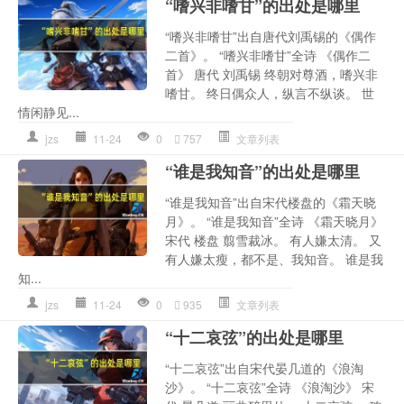
“嗜兴非嗜甘”的出处是哪里
“嗜兴非嗜甘”出自唐代刘禹锡的《偶作
二首》。 “嗜兴非嗜甘”全诗 《偶作二
首》 唐代 刘禹锡 终朝对尊酒，嗜兴非
嗜甘。 终日偶众人，纵言不纵谈。 世
情闲静见...
jzs
11-24
0
757
文章列表
“谁是我知音”的出处是哪里
“谁是我知音”出自宋代楼盘的《霜天晓
月》。 “谁是我知音”全诗 《霜天晓月》
宋代 楼盘 翦雪裁冰。 有人嫌太清。 又
有人嫌太瘦，都不是、我知音。 谁是我
知...
jzs
11-24
0
935
文章列表
“十二哀弦”的出处是哪里
“十二哀弦”出自宋代晏几道的《浪淘
沙》。 “十二哀弦”全诗 《浪淘沙》 宋