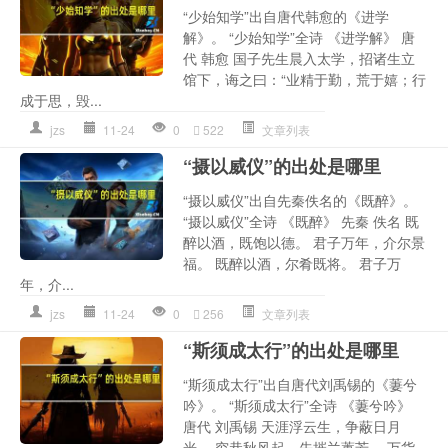
“少始知学”出自唐代韩愈的《进学
解》。 “少始知学”全诗 《进学解》 唐
代 韩愈 国子先生晨入太学，招诸生立
馆下，诲之曰：“业精于勤，荒于嬉；行
成于思，毁...
jzs
11-24
0
522
文章列表
“摄以威仪”的出处是哪里
“摄以威仪”出自先秦佚名的《既醉》。
“摄以威仪”全诗 《既醉》 先秦 佚名 既
醉以酒，既饱以德。 君子万年，介尔景
福。 既醉以酒，尔肴既将。 君子万
年，介...
jzs
11-24
0
256
文章列表
“斯须成太行”的出处是哪里
“斯须成太行”出自唐代刘禹锡的《萋兮
吟》。 “斯须成太行”全诗 《萋兮吟》
唐代 刘禹锡 天涯浮云生，争蔽日月
光。 穷巷秋风起，先摧兰蕙芳。 万货