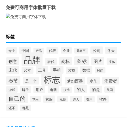
免费可商用字体批量下载
标签
公司
中国
冬天
代表
专业
企业
产品
元宵节
品牌
图标
创意
商标
图片
唐代
字体
宋代
手机
工具
数据
尺寸
攻略
时间
标志
春节
是一个
消费者
梦幻西游
水印
的人
的是
用户
游戏
牌子
电脑
美国
疫情
自己的
衣服
软件
诗人
苹果
视频
费用
还不
都是