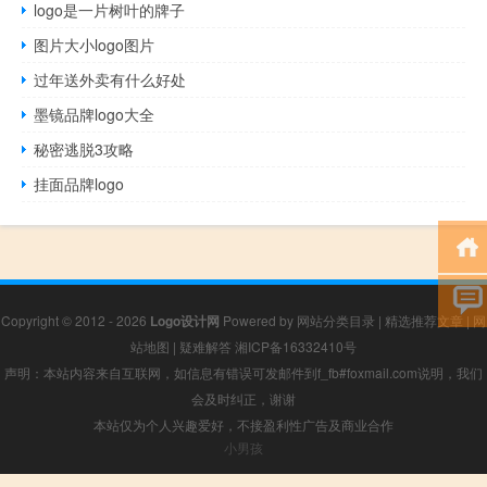
logo是一片树叶的牌子
图片大小logo图片
过年送外卖有什么好处
墨镜品牌logo大全
秘密逃脱3攻略
挂面品牌logo
Copyright © 2012 - 2026
Logo设计网
Powered by
网站分类目录
|
精选推荐文章
|
网
站地图
|
疑难解答
湘ICP备16332410号
声明：本站内容来自互联网，如信息有错误可发邮件到f_fb#foxmail.com说明，我们
会及时纠正，谢谢
本站仅为个人兴趣爱好，不接盈利性广告及商业合作
小男孩