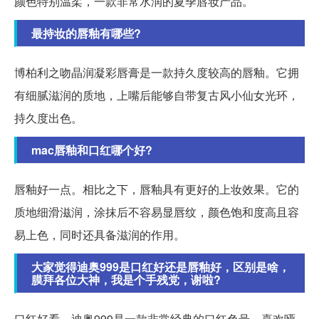
颜色特别温柔，一款非常水润的夏季唇妆产品。
最持妆的唇釉有哪些?
博柏利之吻晶润凝彩唇膏是一款持久度较高的唇釉。它拥
有细腻滋润的质地，上嘴后能够自带复古风小仙女光环，
持久度出色。
mac唇釉和口红哪个好?
唇釉好一点。相比之下，唇釉具有更好的上妆效果。它的
质地细滑滋润，涂抹后不容易显唇纹，颜色饱和度高且容
易上色，同时还具备滋润的作用。
大家觉得迪奥999是口红好还是唇釉好，区别是啥，
膜拜各位大神，我是个手残党，谢啦?
口红好看。迪奥999是一款非常经典的口红色号，喜欢哑