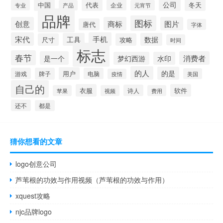
公司
中国
冬天
代表
专业
企业
产品
元宵节
品牌
图标
创意
商标
图片
唐代
字体
宋代
手机
工具
数据
尺寸
攻略
时间
标志
春节
是一个
消费者
梦幻西游
水印
的人
的是
用户
游戏
牌子
电脑
美国
疫情
自己的
衣服
软件
诗人
苹果
视频
费用
还不
都是
猜你想看的文章
logo创意公司
芦苇根的功效与作用视频（芦苇根的功效与作用）
xquest攻略
njc品牌logo