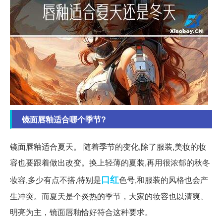
镜面唇釉适合哪个季节?
镜面唇釉适合夏天。 随着季节的变化,除了服装,美妆的妆
容也要跟着做出改变。换上轻薄的夏装,再用很浓郁的秋冬
口红
妆容,多少有点不搭,特别是
色号,和服装的风格也会产
生冲突。而夏天是个炎热的季节，大家的妆容也以清爽、
明亮为主，镜面唇釉恰好符合这种要求。