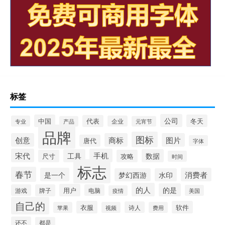
标签
公司
中国
冬天
代表
专业
企业
产品
元宵节
品牌
图标
创意
商标
图片
唐代
字体
宋代
手机
工具
数据
尺寸
攻略
时间
标志
春节
是一个
消费者
梦幻西游
水印
的人
的是
用户
游戏
牌子
电脑
美国
疫情
自己的
衣服
软件
诗人
苹果
视频
费用
还不
都是