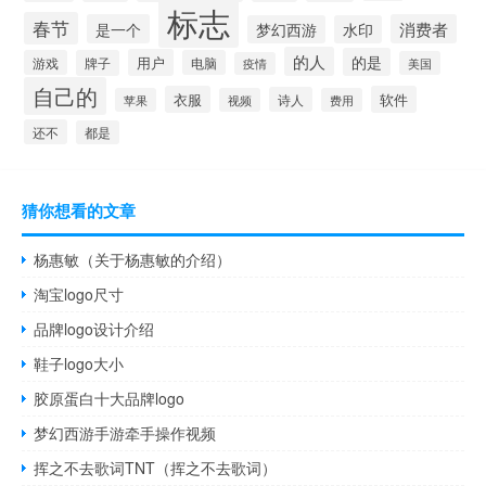
标志
春节
是一个
消费者
梦幻西游
水印
的人
的是
用户
游戏
牌子
电脑
美国
疫情
自己的
衣服
软件
诗人
苹果
视频
费用
还不
都是
猜你想看的文章
杨惠敏（关于杨惠敏的介绍）
淘宝logo尺寸
品牌logo设计介绍
鞋子logo大小
胶原蛋白十大品牌logo
梦幻西游手游牵手操作视频
挥之不去歌词TNT（挥之不去歌词）