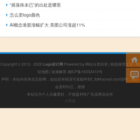
“摇落殊未已”的出处是哪里
怎么变logo颜色
AI概念港股涨幅扩大 美图公司涨超11%
Copyright © 2012 - 2026
Logo设计网
Powered by
网站分类目录
|
精选推荐文章
|
网
站地图
|
疑难解答
湘ICP备16332410号
声明：本站内容来自互联网，如信息有错误可发邮件到f_fb#foxmail.com说明，我们
会及时纠正，谢谢
本站仅为个人兴趣爱好，不接盈利性广告及商业合作
小男孩