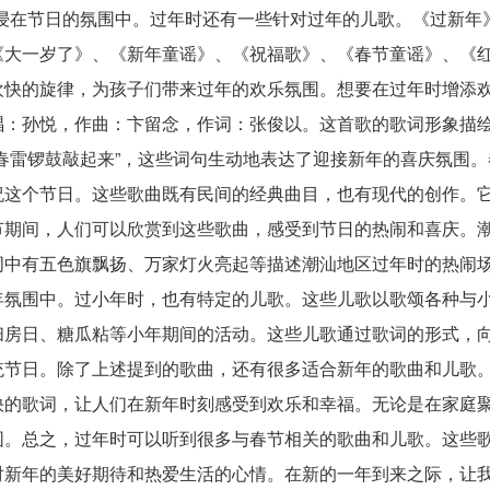
浸在节日的氛围中。过年时还有一些针对过年的儿歌。《过新年
《大一岁了》、《新年童谣》、《祝福歌》、《春节童谣》、《
欢快的旋律，为孩子们带来过年的欢乐氛围。想要在过年时增添
唱：孙悦，作曲：卞留念，作词：张俊以。这首歌的歌词形象描
春雷锣鼓敲起来”，这些词句生动地表达了迎接新年的喜庆氛围。
祝这个节日。这些歌曲既有民间的经典曲目，也有现代的创作。
节期间，人们可以欣赏到这些歌曲，感受到节日的热闹和喜庆。
词中有五色旗飘扬、万家灯火亮起等描述潮汕地区过年时的热闹
年氛围中。过小年时，也有特定的儿歌。这些儿歌以歌颂各种与
扫房日、糖瓜粘等小年期间的活动。这些儿歌通过歌词的形式，
统节日。除了上述提到的歌曲，还有很多适合新年的歌曲和儿歌
快的歌词，让人们在新年时刻感受到欢乐和幸福。无论是在家庭
围。总之，过年时可以听到很多与春节相关的歌曲和儿歌。这些
对新年的美好期待和热爱生活的心情。在新的一年到来之际，让