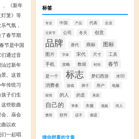
》、《新年
标签
红灯笼》等
中国
代表
专业
企业
产品
欢乐气氛，
创意
公司
冬天
元宵节
绘了春节期
品牌
图标
商标
春节是中国
唐代
图片
宋代
工具
它们通过音
尺寸
字体
春节
手机
数据
潮汕过新年
攻略
时间
标志
场景。这首
是一个
梦幻西游
水印
小年传统习
消费者
用户
游戏
牌子
电脑
向孩子们生
的人
的是
美国
疫情
自己的
。这些歌曲
衣服
诗人
苹果
视频
聚会、庙会
软件
还不
费用
都是
歌曲以欢
我们一起唱
猜你想看的文章