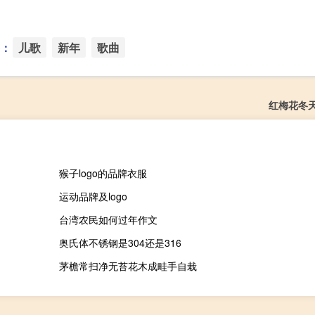
：
儿歌
新年
歌曲
红梅花冬
猴子logo的品牌衣服
运动品牌及logo
台湾农民如何过年作文
奥氏体不锈钢是304还是316
茅檐常扫净无苔花木成畦手自栽