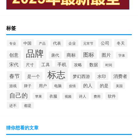
标签
公司
中国
冬天
代表
专业
企业
产品
元宵节
品牌
图标
创意
商标
图片
唐代
字体
宋代
手机
工具
数据
尺寸
攻略
时间
标志
春节
是一个
消费者
梦幻西游
水印
的人
的是
用户
游戏
牌子
电脑
美国
疫情
自己的
衣服
软件
诗人
苹果
视频
费用
还不
都是
猜你想看的文章