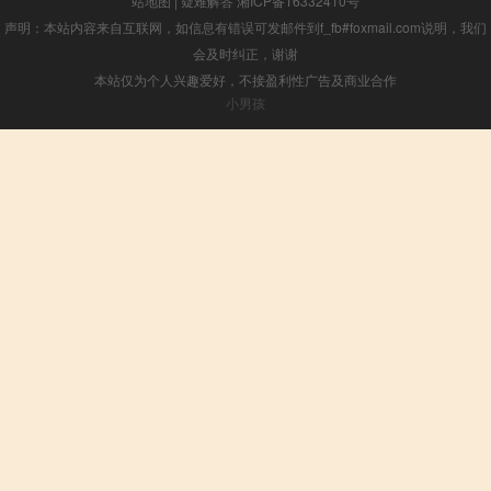
站地图
|
疑难解答
湘ICP备16332410号
声明：本站内容来自互联网，如信息有错误可发邮件到f_fb#foxmail.com说明，我们
会及时纠正，谢谢
本站仅为个人兴趣爱好，不接盈利性广告及商业合作
小男孩