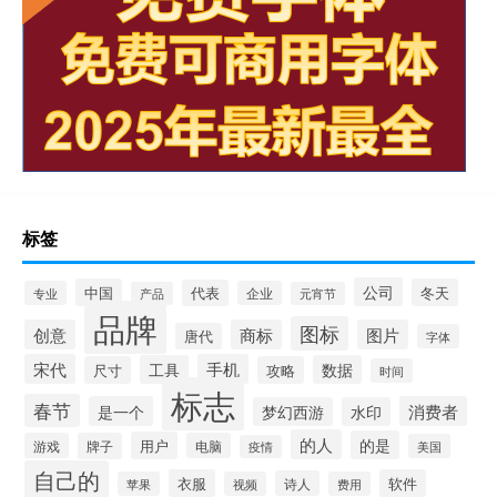
标签
公司
中国
冬天
代表
专业
企业
产品
元宵节
品牌
图标
创意
商标
图片
唐代
字体
宋代
手机
工具
数据
尺寸
攻略
时间
标志
春节
是一个
消费者
梦幻西游
水印
的人
的是
用户
游戏
牌子
电脑
美国
疫情
自己的
衣服
软件
诗人
苹果
视频
费用