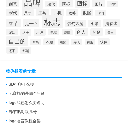
品牌
图标
创意
商标
图片
唐代
字体
宋代
手机
工具
数据
尺寸
攻略
时间
标志
春节
是一个
消费者
梦幻西游
水印
的人
的是
用户
游戏
牌子
电脑
美国
疫情
自己的
衣服
软件
诗人
苹果
视频
费用
还不
都是
猜你想看的文章
3D打印什么梗
元宵指的是哪个生肖
logo底色怎么变透明
春节贴对联几号
logo语言教程全集