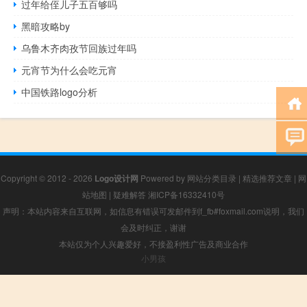
过年给侄儿子五百够吗
黑暗攻略by
乌鲁木齐肉孜节回族过年吗
元宵节为什么会吃元宵
中国铁路logo分析
Copyright © 2012 - 2026
Logo设计网
Powered by
网站分类目录
|
精选推荐文章
|
网
站地图
|
疑难解答
湘ICP备16332410号
声明：本站内容来自互联网，如信息有错误可发邮件到f_fb#foxmail.com说明，我们
会及时纠正，谢谢
本站仅为个人兴趣爱好，不接盈利性广告及商业合作
小男孩