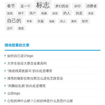
标志
春节
是一个
消费者
梦幻西游
水印
的人
的是
用户
游戏
牌子
电脑
美国
疫情
自己的
衣服
软件
诗人
苹果
视频
费用
还不
都是
猜你想看的文章
如何自己设计logo
大学生创业大赛含金量高吗
“驰道残霙犹骇马”的出处是哪里
漆黑的魅影拉鲁拉斯怎么进化艾路雷朵
“闲飘欲乱棋”的出处是哪里
么哇logo
心软的神什么梗？心软的神是什么意思什么梗