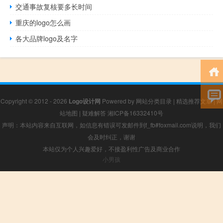
交通事故复核要多长时间
重庆的logo怎么画
各大品牌logo及名字
Copyright © 2012 - 2026
Logo设计网
Powered by
网站分类目录
|
精选推荐文章
|
网
站地图
|
疑难解答
湘ICP备16332410号
声明：本站内容来自互联网，如信息有错误可发邮件到f_fb#foxmail.com说明，我们
会及时纠正，谢谢
本站仅为个人兴趣爱好，不接盈利性广告及商业合作
小男孩