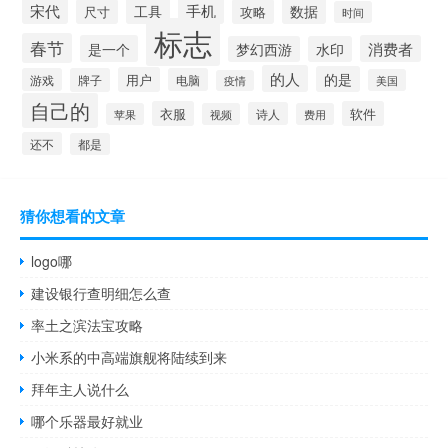
宋代
手机
工具
数据
尺寸
攻略
时间
标志
春节
是一个
消费者
梦幻西游
水印
的人
的是
用户
游戏
牌子
电脑
美国
疫情
自己的
衣服
软件
诗人
苹果
视频
费用
还不
都是
猜你想看的文章
logo哪
建设银行查明细怎么查
率土之滨法宝攻略
小米系的中高端旗舰将陆续到来
拜年主人说什么
哪个乐器最好就业