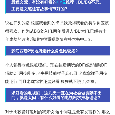
小说
最近文荒，有没有好看的
推荐，BL/BG不忌。
主要是文笔还有故事情节好的?
说在开头的话 根据我看到的“BL”,我觉得我看的类型你应该
很喜欢。作为从BG文入门,两年后进入“BL”大门,已经有十
年腐龄的读者,我现在很重视剧情在整本书中... 3。
梦幻西游2玩地府选什么角色比较搭?
个人觉得老虎跟狐狸好。现在往后期玩的DF都是辅助DF,
辅助DF用技能多,老牛用技能样子真心丑,老虎拿锤子用技
能还行,而且老虎锦衣还蛮好看,狐狸就不说了,锦衣。
求好看的电视剧，这几天一直在为社会做贡献不出
门，就是太闷，有什么好看的电视剧求推荐谢谢?
对于比较爱好追剧的我来说,这个问题是最有发言权的,那么