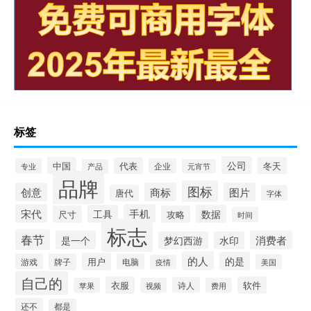
标签
公司
中国
冬天
代表
专业
企业
产品
元宵节
品牌
图标
创意
商标
图片
唐代
字体
宋代
手机
工具
数据
尺寸
攻略
时间
标志
春节
是一个
消费者
梦幻西游
水印
的人
的是
用户
游戏
牌子
电脑
美国
疫情
自己的
衣服
软件
诗人
苹果
视频
费用
还不
都是