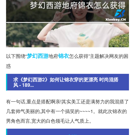
梦幻西游
锦衣
以下围绕“
地府
怎么获得”主题解决网友的困
惑
求《梦幻西游2》如何让锦衣穿的更漂亮 时尚混搭
风 - 189...
有一句话,重点是搭配啊亲!其实美工还是满努力的我混搭了
几套帅气美丽的,其中有一个搞笑的~~~~1。就此次锦衣的
男角色而言,宽大的白色领毛让人气质上。