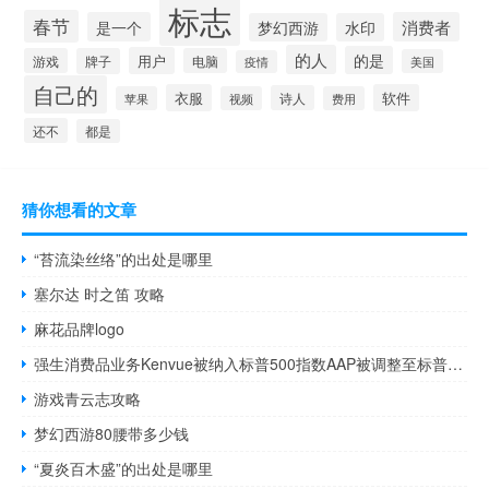
标志
春节
是一个
消费者
梦幻西游
水印
的人
的是
用户
游戏
牌子
电脑
美国
疫情
自己的
衣服
软件
诗人
苹果
视频
费用
还不
都是
猜你想看的文章
“苔流染丝络”的出处是哪里
塞尔达 时之笛 攻略
麻花品牌logo
强生消费品业务Kenvue被纳入标普500指数AAP被调整至标普600指数
游戏青云志攻略
梦幻西游80腰带多少钱
“夏炎百木盛”的出处是哪里