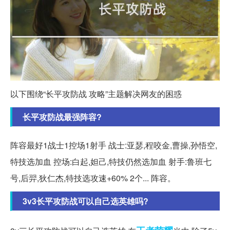
以下围绕“长平攻防战 攻略”主题解决网友的困惑
长平攻防战最强阵容?
阵容最好1战士1控场1射手 战士:亚瑟,程咬金,曹操,孙悟空,
特技选加血 控场:白起,妲己,特技仍然选加血 射手:鲁班七
号,后羿,狄仁杰,特技选攻速+60% 2个... 阵容。
3v3长平攻防战可以自己选英雄吗?