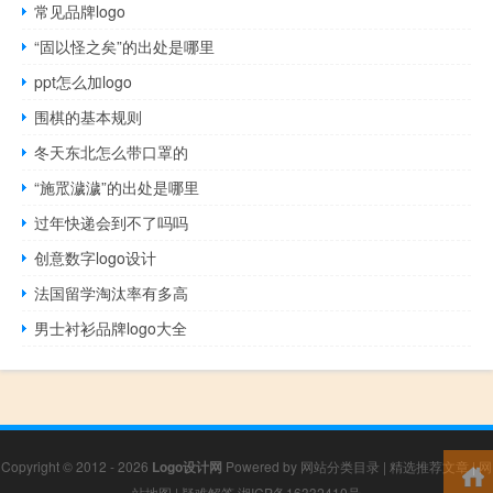
常见品牌logo
“固以怪之矣”的出处是哪里
ppt怎么加logo
围棋的基本规则
冬天东北怎么带口罩的
“施罛濊濊”的出处是哪里
过年快递会到不了吗吗
创意数字logo设计
法国留学淘汰率有多高
男士衬衫品牌logo大全
Copyright © 2012 - 2026
Logo设计网
Powered by
网站分类目录
|
精选推荐文章
|
网
站地图
|
疑难解答
湘ICP备16332410号