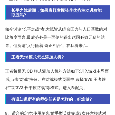
长平之战后期，如果廉颇发挥骑兵优势主动进攻能
取胜吗?
如今讨论“长平之战”者,大抵皆从综合国力与人口基数的对
比角度而言,最后势必是一面倒的得出赵国必败无疑的结
果。但所谓“兵行险着,奇正相合”。在我看来,“...
王者无cd模式怎么添加人机?
王者荣耀无 CD 模式添加人机的方法如下:进入游戏主界面
后,点击“对战”按钮。在对战模式页面中,选择“5V5 王者峡
谷”或“3V3 长平攻防战”等模式。进入匹配页。
有谁知道所有的师徒任务是怎样的，好难做?
8、适合的定位:使用刺客/射手型英雄完成3次任意模式对