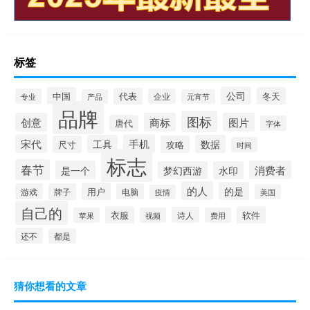
标签
公司
中国
冬天
代表
专业
企业
产品
元宵节
品牌
图标
创意
商标
图片
唐代
字体
宋代
手机
工具
数据
尺寸
攻略
时间
标志
春节
是一个
消费者
梦幻西游
水印
的人
的是
用户
游戏
牌子
电脑
美国
疫情
自己的
衣服
软件
诗人
苹果
视频
费用
还不
都是
猜你想看的文章