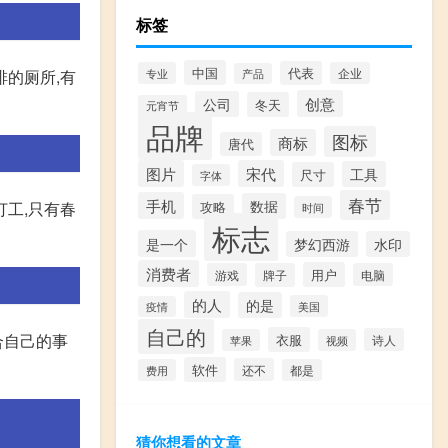
标签
中国
代表
排的厕所,有
专业
企业
产品
创意
公司
冬天
元宵节
品牌
图标
商标
唐代
图片
宋代
工具
尺寸
字体
春节
手机
数据
打工,只有春
攻略
时间
标志
是一个
梦幻西游
水印
消费者
用户
游戏
牌子
电脑
的人
的是
美国
疫情
自己的
合自己的事
衣服
诗人
苹果
视频
软件
还不
费用
都是
猜你想看的文章