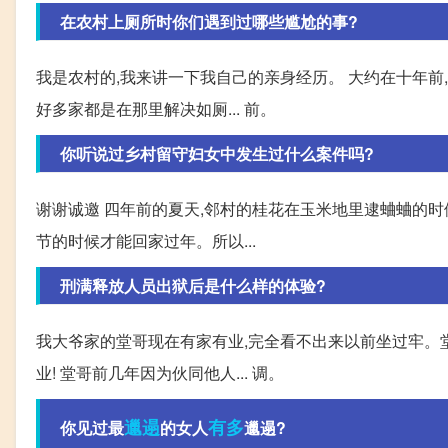
在农村上厕所时你们遇到过哪些尴尬的事?
我是农村的,我来讲一下我自己的亲身经历。 大约在十年前
好多家都是在那里解决如厕... 前。
你听说过乡村留守妇女中发生过什么案件吗?
谢谢诚邀 四年前的夏天,邻村的桂花在玉米地里逮蛐蛐的时
节的时候才能回家过年。所以...
刑满释放人员出狱后是什么样的体验?
我大爷家的堂哥现在有家有业,完全看不出来以前坐过牢。堂
业! 堂哥前几年因为伙同他人... 调。
邋遢
有多
你见过最
的女人
邋遢?