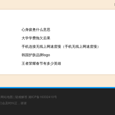
心身疲惫什么意思
大学学费拖欠后果
手机连接无线上网速度慢（手机无线上网速度慢）
韩国护肤品牌logo
王者荣耀春节有多少英雄
|
网站地图
|
疑难解答
湘ICP备16332410号
，我们会及时纠正，谢谢