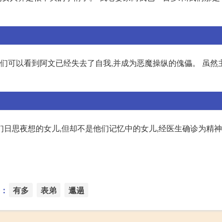
我们可以看到阿文已经失去了自我,并成为恶魔操纵的傀儡。 虽然
们日思夜想的女儿,但却不是他们记忆中的女儿,经医生确诊为精
：
有多
表弟
邋遢