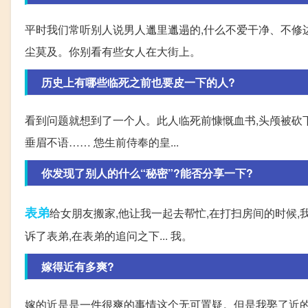
平时我们常听别人说男人邋里邋遢的,什么不爱干净、不修
尘莫及。你别看有些女人在大街上。
历史上有哪些临死之前也要皮一下的人?
看到问题就想到了一个人。此人临死前慷慨血书,头颅被砍下
垂眉不语…… 怹生前侍奉的皇...
你发现了别人的什么“秘密”?能否分享一下?
表弟
给女朋友搬家,他让我一起去帮忙,在打扫房间的时候,
诉了表弟,在表弟的追问之下... 我。
嫁得近有多爽?
嫁的近是是一件很爽的事情这个无可置疑。但是我娶了近的