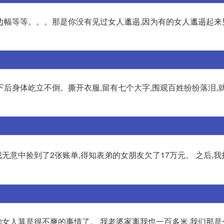
边幅等等。。。那是你没有见过女人邋遢,因为有的女人邋遢起来
后身体屹立不倒。撕开衣服,留有七个大字,围观百姓纷纷落泪,
我无意中捡到了2张账单,得知表弟的女朋友欠了17万元。 之后,
女人算是很不爽的事情了。 我老婆家离我也一百多米,我们那是