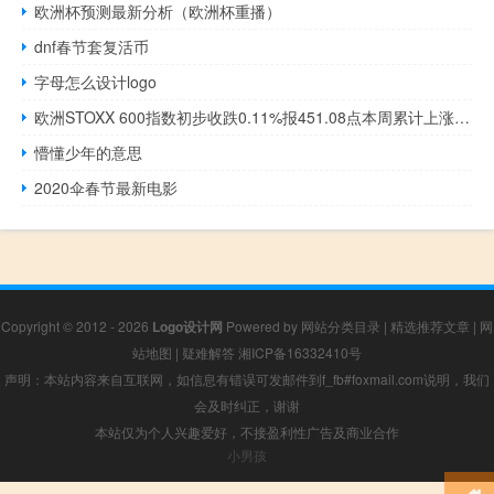
欧洲杯预测最新分析（欧洲杯重播）
dnf春节套复活币
字母怎么设计logo
欧洲STOXX 600指数初步收跌0.11%报451.08点本周累计上涨大约0.58%欧元区STOXX 50指数初步大致收平报4231.71点本周累涨约0.43%富时泛欧绩优300指数初步收跌0.09%报1786.97点欧元区蓝筹股中阿斯麦ASML初步收跌2.0%Prosus和开云集团跌0.8%英飞凌跌0.6%宝马跌0.5%巴斯夫跌0.3%汽车生产商Stellantis则涨0.8%伊维尔德罗拉涨0.9%裕信银行涨约1.0%CHR爱尔兰股价涨1.16%德国DAX 30指数初步收跌0.04%报15614.56
懵懂少年的意思
2020伞春节最新电影
Copyright © 2012 - 2026
Logo设计网
Powered by
网站分类目录
|
精选推荐文章
|
网
站地图
|
疑难解答
湘ICP备16332410号
声明：本站内容来自互联网，如信息有错误可发邮件到f_fb#foxmail.com说明，我们
会及时纠正，谢谢
本站仅为个人兴趣爱好，不接盈利性广告及商业合作
小男孩