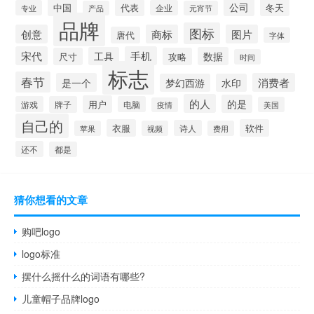
公司
中国
冬天
代表
专业
企业
产品
元宵节
品牌
图标
创意
商标
图片
唐代
字体
宋代
手机
工具
数据
尺寸
攻略
时间
标志
春节
是一个
消费者
梦幻西游
水印
的人
的是
用户
游戏
牌子
电脑
美国
疫情
自己的
衣服
软件
诗人
苹果
视频
费用
还不
都是
猜你想看的文章
购吧logo
logo标准
摆什么摇什么的词语有哪些?
儿童帽子品牌logo