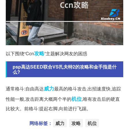
攻略
以下围绕“Ccn
”主题解决网友的困惑
psp高达SEED联合VS扎夫特2的攻略和金手指是什
么?
威力
通常格斗:自由高达
最高的格斗攻击,出招速度快,追踪
机位
性能一般,攻击距离大概两个半的
,唯有攻击后的硬直
比较大。前格斗:提起右脚,向前进行飞踢。
网络标签：
威力
攻略
机位