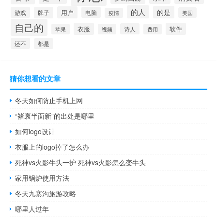
的人
的是
用户
游戏
牌子
电脑
美国
疫情
自己的
衣服
软件
诗人
苹果
视频
费用
还不
都是
猜你想看的文章
冬天如何防止手机上网
“褚裒半面新”的出处是哪里
如何logo设计
衣服上的logo掉了怎么办
死神vs火影牛头一护 死神vs火影怎么变牛头
家用锅炉使用方法
冬天九寨沟旅游攻略
哪里人过年