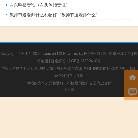
白头吟指责谁（白头吟指责谁）
教师节送老师什么礼物好（教师节送老师什么）
Copyright © 2012 - 2026
Logo设计网
Powered by
网站分类目录
|
精选推荐文章
|
网
站地图
|
疑难解答
湘ICP备16332410号
声明：本站内容来自互联网，如信息有错误可发邮件到f_fb#foxmail.com说明，我们
会及时纠正，谢谢
本站仅为个人兴趣爱好，不接盈利性广告及商业合作
小男孩