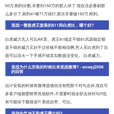
50万,刚到分数,非要到150万的那人掉了 现在没必要刷那
么多分了,刷到41够71万就行,那次非要破150万,刚到。
逆战一整套虎王套装的811和白虎比，哪个好?
白虎威力无人可比AK里。虎王81稳定不错81武器稳定都
是不错的威力又好不过价格不敢相信啊,穷人买白虎到了后
面可以浴火一下手感不错其实数据没变化。 白虎威力。
逆战为什么安装的时候出来逆战微博? - wowpj2008
的回答
估计安装的时候有微博选项你没有吧那个对勾去掉,现在可
多客户端都爱附带其他软件,不需要时就全部去掉对勾!!!也
有可能你下载错误!!! 系统自带。可以。
逆战牛气冲天和虎王哪个好?