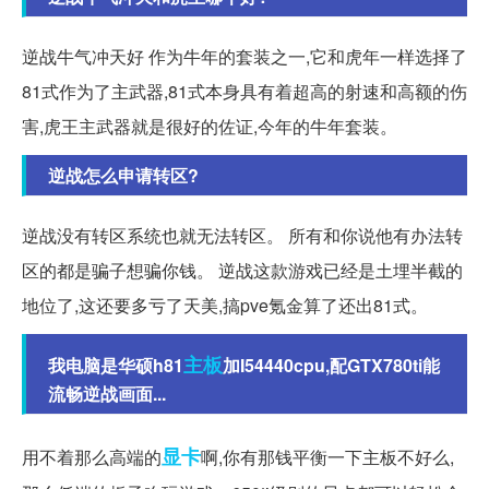
逆战牛气冲天好 作为牛年的套装之一,它和虎年一样选择了
81式作为了主武器,81式本身具有着超高的射速和高额的伤
害,虎王主武器就是很好的佐证,今年的牛年套装。
逆战怎么申请转区?
逆战没有转区系统也就无法转区。 所有和你说他有办法转
区的都是骗子想骗你钱。 逆战这款游戏已经是土埋半截的
地位了,这还要多亏了天美,搞pve氪金算了还出81式。
主板
我电脑是华硕h81
加I54440cpu,配GTX780ti能
流畅逆战画面...
显卡
用不着那么高端的
啊,你有那钱平衡一下主板不好么,