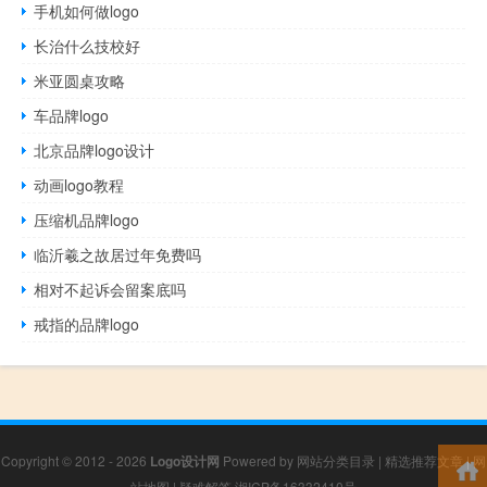
手机如何做logo
长治什么技校好
米亚圆桌攻略
车品牌logo
北京品牌logo设计
动画logo教程
压缩机品牌logo
临沂羲之故居过年免费吗
相对不起诉会留案底吗
戒指的品牌logo
Copyright © 2012 - 2026
Logo设计网
Powered by
网站分类目录
|
精选推荐文章
|
网
站地图
|
疑难解答
湘ICP备16332410号