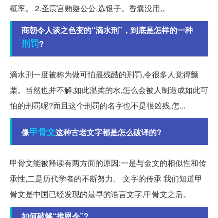
概率。 2.圣宸宫贿赂公公,选银子。香囊没用,。
商朝令人谈之色变的“滴水刑”，到底是怎样的一种
刑罚
?
滴水刑一度被称为做可怕最残酷的刑罚,令很多人觉得颤
栗。当然也并不解,如此温柔的水,怎么会被人制造成如此可
怕的刑罚呢?而且这个刑罚的名字也不是很凶残,怎...
甲骨文
像
这种古老文字都是怎么破译的?
甲骨文能被释读有两方面的原因:一是与金文的相似性和传
承性,二是历代学者的不断努力。 文字的传承 我们知道甲
骨文是中国已经发现的最早的语言文字,甲骨文之后。
如何破解“推恩令”?