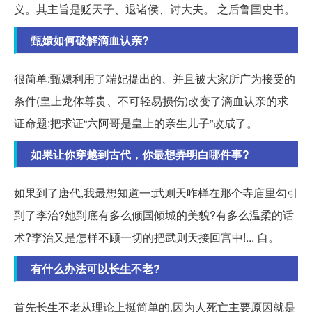
义。其主旨是贬天子、退诸侯、讨大夫。 之后鲁国史书。
甄嬛如何破解滴血认亲?
很简单:甄嬛利用了端妃提出的、并且被大家所广为接受的
条件(皇上龙体尊贵、不可轻易损伤)改变了滴血认亲的求
证命题:把求证“六阿哥是皇上的亲生儿子”改成了。
如果让你穿越到古代，你最想弄明白哪件事?
如果到了唐代,我最想知道一:武则天咋样在那个寺庙里勾引
到了李治?她到底有多么倾国倾城的美貌?有多么温柔的话
术?李治又是怎样不顾一切的把武则天接回宫中!... 自。
有什么办法可以长生不老?
首先长生不老从理论上挺简单的,因为人死亡主要原因就是