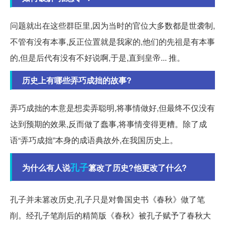
问题就出在这些群臣里,因为当时的官位大多数都是世袭制,
不管有没有本事,反正位置就是我家的,他们的先祖是有本事
的,但是后代有没有不好说啊,于是,直到皇帝... 推。
历史上有哪些弄巧成拙的故事?
弄巧成拙的本意是想卖弄聪明,将事情做好,但最终不仅没有
达到预期的效果,反而做了蠢事,将事情变得更糟。除了成
语“弄巧成拙”本身的成语典故外,在我国历史上。
孔子
为什么有人说
篡改了历史?他更改了什么?
孔子并未篡改历史,孔子只是对鲁国史书《春秋》做了笔
削。经孔子笔削后的精简版《春秋》被孔子赋予了春秋大