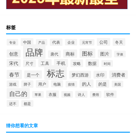
标签
公司
中国
冬天
代表
专业
企业
产品
元宵节
品牌
图标
创意
商标
图片
唐代
字体
宋代
手机
工具
数据
尺寸
攻略
时间
标志
春节
是一个
消费者
梦幻西游
水印
的人
的是
用户
游戏
牌子
电脑
美国
疫情
自己的
衣服
软件
诗人
苹果
视频
费用
还不
都是
猜你想看的文章