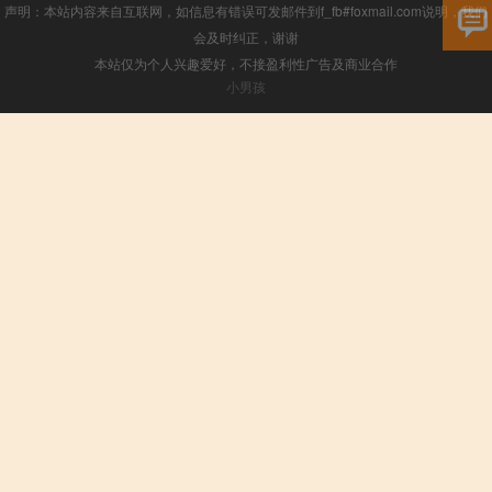
声明：本站内容来自互联网，如信息有错误可发邮件到f_fb#foxmail.com说明，我们
会及时纠正，谢谢
本站仅为个人兴趣爱好，不接盈利性广告及商业合作
小男孩