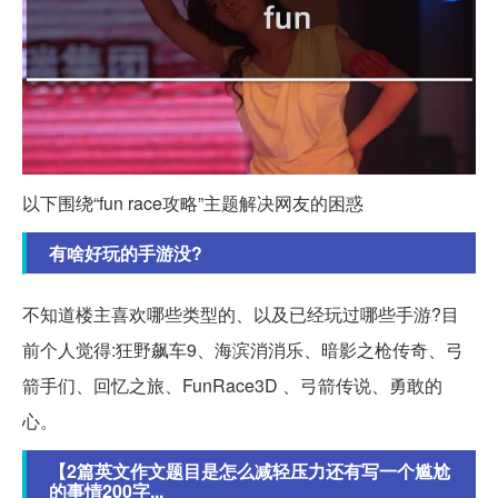
以下围绕“fun race攻略”主题解决网友的困惑
有啥好玩的手游没?
不知道楼主喜欢哪些类型的、以及已经玩过哪些手游?目
前个人觉得:狂野飙车9、海滨消消乐、暗影之枪传奇、弓
箭手们、回忆之旅、FunRace3D 、弓箭传说、勇敢的
心。
【2篇英文作文题目是怎么减轻压力还有写一个尴尬
的事情200字...