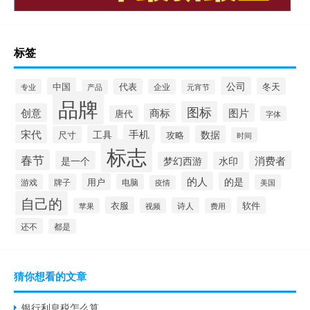
标签
公司
中国
冬天
代表
专业
企业
产品
元宵节
品牌
图标
创意
商标
图片
唐代
字体
宋代
手机
工具
数据
尺寸
攻略
时间
标志
春节
是一个
消费者
梦幻西游
水印
的人
的是
用户
游戏
牌子
电脑
美国
疫情
自己的
衣服
软件
诗人
苹果
视频
费用
还不
都是
猜你想看的文章
银行利息税怎么算