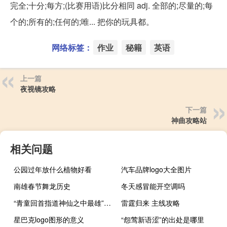
完全;十分;每方;(比赛用语)比分相同 adj. 全部的;尽量的;每
个的;所有的;任何的;唯... 把你的玩具都。
网络标签：
作业
秘籍
英语
上一篇
夜视镜攻略
下一篇
神曲攻略站
相关问题
公园过年放什么植物好看
汽车品牌logo大全图片
南雄春节舞龙历史
冬天感冒能开空调吗
“青童回首指道神仙之中最雄”的出处是哪里
雷霆归来 主线攻略
星巴克logo图形的意义
“怨莺新语涩”的出处是哪里