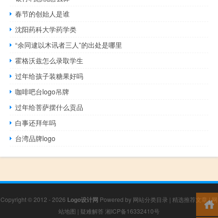
春节的创始人是谁
沈阳药科大学药学类
“余同逮以木讯者三人”的出处是哪里
霍格沃兹怎么录取学生
过年给孩子装糖果好吗
咖啡吧台logo吊牌
过年给菩萨摆什么贡品
白事还拜年吗
台湾品牌logo
Copyright © 2012 - 2026
Logo设计网
Powered by
网站分类目录
|
精选推荐文章
|
网
站地图
|
疑难解答
湘ICP备16332410号