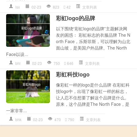
lsx
02-23
823
42
文章列表
彩虹logo的品牌
以下围绕“彩虹logo的品牌”主题解决网
友的困惑： 彩虹标志的衣服品牌 The N
orth Face，乐斯菲斯，可以理解为山北
面山坡，是美国户外品牌。The North
Face以设...
bhl
02-23
750
646
文章列表
彩虹科技logo
像彩虹一样的logo是什么品牌 在彩虹科
技logo中，出现了像彩虹一样的标志，
让人忍不住想要了解这个品牌是什么。
原来，这个品牌是The North Face，是
一家非常...
bhk
02-23
470
790
文章列表