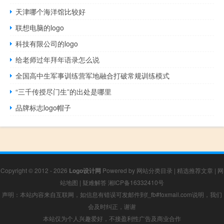
天津哪个海洋馆比较好
联想电脑的logo
科技有限公司的logo
给老师过年拜年语录怎么说
全国高中生军事训练营军地融合打破常规训练模式
“三千传授尽门生”的出处是哪里
品牌标志logo帽子
Copyright © 2012 - 2026
Logo设计网
Powered by
网站分类目录
|
精选推荐文章
|
网
站地图
|
疑难解答
湘ICP备16332410号
声明：本站内容来自互联网，如信息有错误可发邮件到f_fb#foxmail.com说明，我们
会及时纠正，谢谢
本站仅为个人兴趣爱好，不接盈利性广告及商业合作