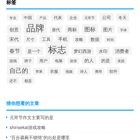
标签
公司
中国
冬天
代表
专业
企业
产品
元宵节
品牌
图标
创意
商标
图片
唐代
字体
宋代
手机
工具
数据
尺寸
攻略
时间
标志
春节
是一个
消费者
梦幻西游
水印
的人
的是
用户
游戏
牌子
电脑
美国
疫情
自己的
衣服
软件
诗人
苹果
视频
费用
还不
都是
猜你想看的文章
元宵节作文主要写的是
shinsekai游戏攻略
“百合葳蕤不锁情”的出处是哪里