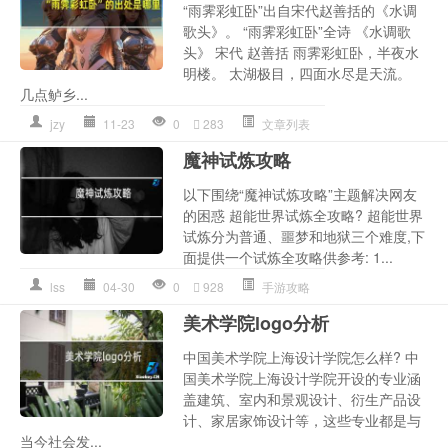
“雨霁彩虹卧”出自宋代赵善括的《水调
歌头》。 “雨霁彩虹卧”全诗 《水调歌
头》 宋代 赵善括 雨霁彩虹卧，半夜水
明楼。 太湖极目，四面水尽是天流。
几点鲈乡...
jzy
11-23
0
283
文章列表
魔神试炼攻略
以下围绕“魔神试炼攻略”主题解决网友
的困惑 超能世界试炼全攻略? 超能世界
试炼分为普通、噩梦和地狱三个难度,下
面提供一个试炼全攻略供参考: 1...
lss
04-30
0
928
手游攻略
美术学院logo分析
中国美术学院上海设计学院怎么样? 中
国美术学院上海设计学院开设的专业涵
盖建筑、室内和景观设计、衍生产品设
计、家居家饰设计等，这些专业都是与
当今社会发...