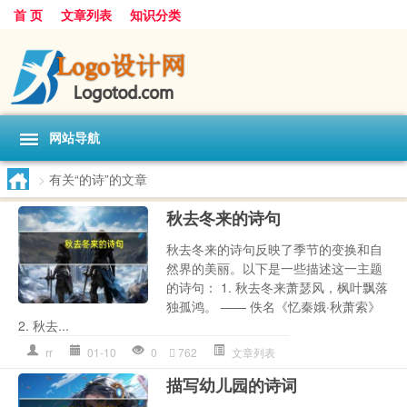
首 页
文章列表
知识分类
网站导航
>
有关“的诗”的文章
秋去冬来的诗句
秋去冬来的诗句反映了季节的变换和自
然界的美丽。以下是一些描述这一主题
的诗句： 1. 秋去冬来萧瑟风，枫叶飘落
独孤鸿。 —— 佚名《忆秦娥·秋萧索》
2. 秋去...
rr
01-10
0
762
文章列表
描写幼儿园的诗词