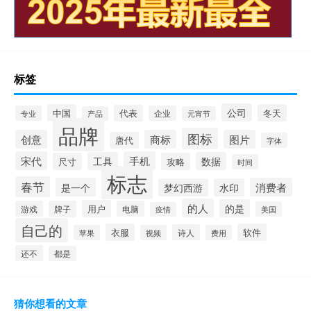
标签
公司
中国
冬天
代表
专业
企业
产品
元宵节
品牌
图标
创意
商标
图片
唐代
字体
宋代
手机
工具
数据
尺寸
攻略
时间
标志
春节
是一个
消费者
梦幻西游
水印
的人
的是
用户
游戏
牌子
电脑
美国
疫情
自己的
衣服
软件
诗人
苹果
视频
费用
还不
都是
猜你想看的文章