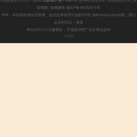
站地图
|
疑难解答
湘ICP备16332410号
声明：本站内容来自互联网，如信息有错误可发邮件到f_fb#foxmail.com说明，我们
会及时纠正，谢谢
本站仅为个人兴趣爱好，不接盈利性广告及商业合作
小男孩