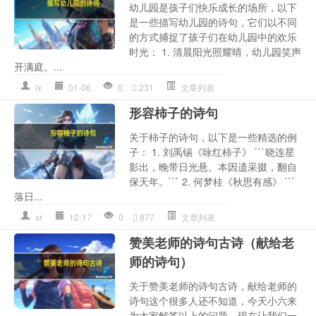
幼儿园是孩子们快乐成长的场所，以下
是一些描写幼儿园的诗句，它们以不同
的方式捕捉了孩子们在幼儿园中的欢乐
时光： 1. 清晨阳光照耀晴，幼儿园笑声
开满庭。...
lx
01-06
0
231
文章列表
形容柿子的诗句
关于柿子的诗句，以下是一些精选的例
子： 1. 刘禹锡《咏红柿子》 ```晓连星
影出，晚带日光悬。本因遗采掇，翻自
保天年。``` 2. 何梦桂《秋思有感》 ```
落日...
xr
12-17
0
877
文章列表
赞美老师的诗句古诗（献给老
师的诗句）
关于赞美老师的诗句古诗，献给老师的
诗句这个很多人还不知道，今天小六来
为大家解答以上的问题，现在让我们一