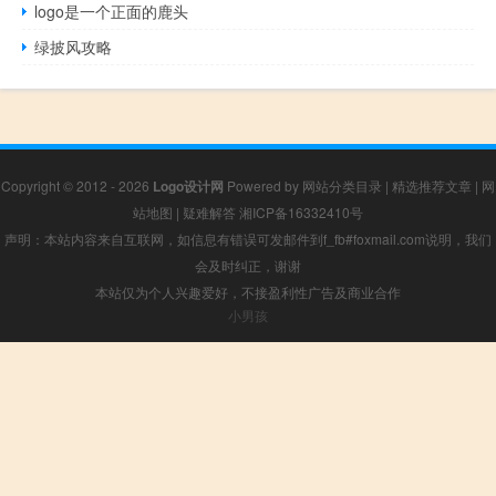
logo是一个正面的鹿头
绿披风攻略
Copyright © 2012 - 2026
Logo设计网
Powered by
网站分类目录
|
精选推荐文章
|
网
站地图
|
疑难解答
湘ICP备16332410号
声明：本站内容来自互联网，如信息有错误可发邮件到f_fb#foxmail.com说明，我们
会及时纠正，谢谢
本站仅为个人兴趣爱好，不接盈利性广告及商业合作
小男孩