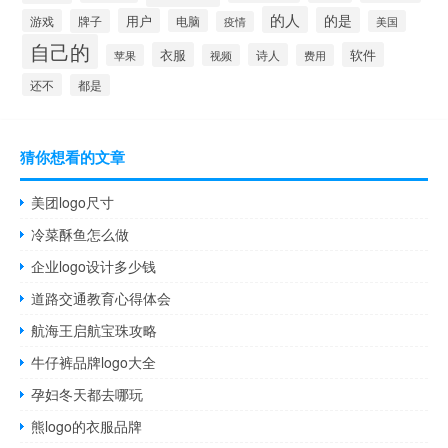
的人
的是
用户
游戏
牌子
电脑
美国
疫情
自己的
衣服
软件
诗人
苹果
视频
费用
还不
都是
猜你想看的文章
美团logo尺寸
冷菜酥鱼怎么做
企业logo设计多少钱
道路交通教育心得体会
航海王启航宝珠攻略
牛仔裤品牌logo大全
孕妇冬天都去哪玩
熊logo的衣服品牌