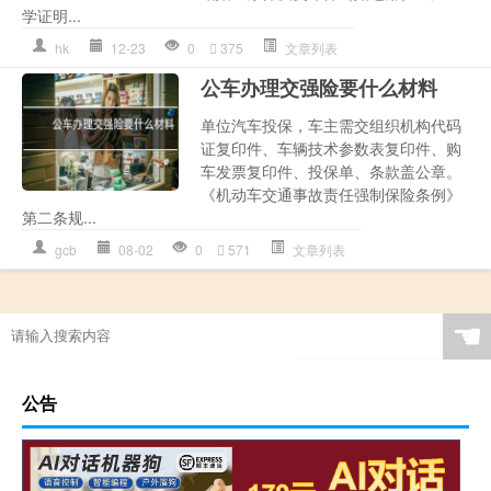
学证明...
hk
12-23
0
375
文章列表
公车办理交强险要什么材料
单位汽车投保，车主需交组织机构代码
证复印件、车辆技术参数表复印件、购
车发票复印件、投保单、条款盖公章。
《机动车交通事故责任强制保险条例》
第二条规...
gcb
08-02
0
571
文章列表
☚
公告