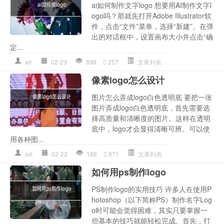
ai如何制作文字logo 想要用AI制作文字l
ogo吗？那就先打开Adobe Illustrator软
件，点击“文件”菜单，选择“新建”。在弹
出的对话框中，设置画布大小并点击“确
定...
air
02-23
898
257
文章列表
像素logo怎么设计
图片怎么弄成logo白色透明底 要把一张
图片弄成logo白色透明底，首先需要选
择高质量和清晰度的图片。这样在透明
底中，logo才会显得清晰可辨。可以使
用各种图...
xsl
02-23
188
871
文章列表
如何用ps制作logo
PS制作logo的实用技巧 许多人在使用P
hotoshop（以下简称PS）制作名字Log
o时可能会觉得困难，其实只要掌握一
些基本的技巧就能轻松完成。首先，打