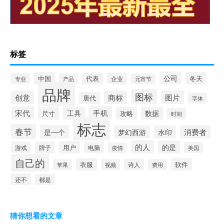
标签
公司
中国
冬天
代表
专业
企业
产品
元宵节
品牌
图标
创意
商标
图片
唐代
字体
宋代
手机
工具
数据
尺寸
攻略
时间
标志
春节
是一个
消费者
梦幻西游
水印
的人
的是
用户
游戏
牌子
电脑
美国
疫情
自己的
衣服
软件
诗人
苹果
视频
费用
还不
都是
猜你想看的文章