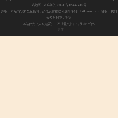
站地图
|
疑难解答
湘ICP备16332410号
声明：本站内容来自互联网，如信息有错误可发邮件到f_fb#foxmail.com说明，我们
会及时纠正，谢谢
本站仅为个人兴趣爱好，不接盈利性广告及商业合作
小男孩