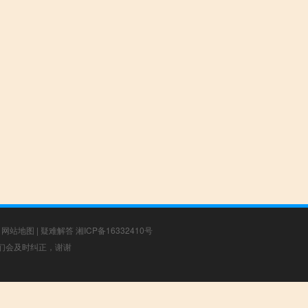
|
网站地图
|
疑难解答
湘ICP备16332410号
，我们会及时纠正，谢谢