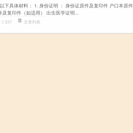
下具体材料： 1. 身份证明 ： 身份证原件及复印件 户口本原
原件及复印件（如适用） 出生医学证明...
237
文章列表