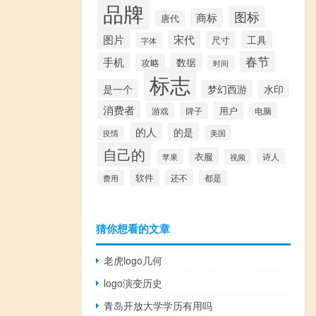
品牌
图标
商标
唐代
图片
宋代
工具
尺寸
字体
春节
手机
数据
攻略
时间
标志
是一个
梦幻西游
水印
消费者
用户
游戏
牌子
电脑
的人
的是
美国
疫情
自己的
衣服
诗人
苹果
视频
软件
还不
费用
都是
猜你想看的文章
老虎logo几何
logo演变历史
青岛开放大学学历有用吗