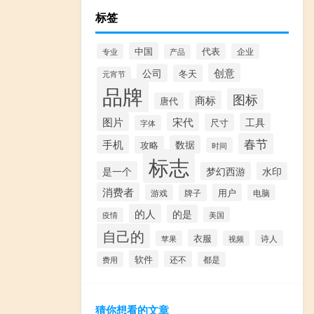
标签
中国
代表
专业
企业
产品
创意
公司
冬天
元宵节
品牌
图标
商标
唐代
图片
宋代
工具
尺寸
字体
春节
手机
数据
攻略
时间
标志
是一个
梦幻西游
水印
消费者
用户
游戏
牌子
电脑
的人
的是
美国
疫情
自己的
衣服
诗人
苹果
视频
软件
还不
费用
都是
猜你想看的文章