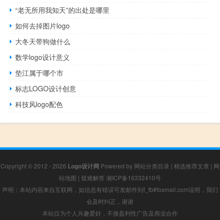
“老无所用我知天”的出处是哪里
如何去掉图片logo
大冬天带狗做什么
数学logo设计意义
垫江属于哪个市
标志LOGO设计创意
科技风logo配色
Copyright © 2012 - 2026
Logo设计网
Powered by
网站分类目录
|
精选推荐文章
|
网
站地图
|
疑难解答
湘ICP备16332410号
声明：本站内容来自互联网，如信息有错误可发邮件到f_fb#foxmail.com说明，我们
会及时纠正，谢谢
本站仅为个人兴趣爱好，不接盈利性广告及商业合作