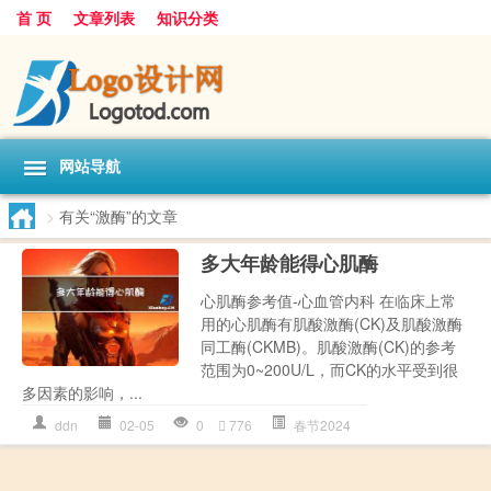
首 页
文章列表
知识分类
网站导航
>
有关“激酶”的文章
多大年龄能得心肌酶
心肌酶参考值-心血管内科 在临床上常
用的心肌酶有肌酸激酶(CK)及肌酸激酶
同工酶(CKMB)。肌酸激酶(CK)的参考
范围为0~200U/L，而CK的水平受到很
多因素的影响，...
ddn
02-05
0
776
春节2024