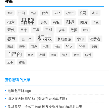
标签
公司
中国
冬天
代表
专业
企业
产品
元宵节
品牌
图标
创意
商标
图片
唐代
字体
宋代
手机
工具
数据
尺寸
攻略
时间
标志
春节
是一个
消费者
梦幻西游
水印
的人
的是
用户
游戏
牌子
电脑
美国
疫情
自己的
衣服
软件
诗人
苹果
视频
费用
还不
都是
猜你想看的文章
电脑包品牌logo
御龙在天国战奖励（御龙在天国战奖励）
复旦复华：子公司药品拉考沙胺片获药品注册证书