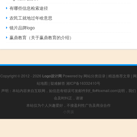
有哪些信息检索途径
农民工就地过年啥意思
镜片品牌logo
赢鼎教育（关于赢鼎教育的介绍）
Copyright © 2012 - 2026
Logo设计网
Powered by
网站分类目录
|
精选推荐文章
|
网
站地图
|
疑难解答
湘ICP备16332410号
声明：本站内容来自互联网，如信息有错误可发邮件到f_fb#foxmail.com说明，我们
会及时纠正，谢谢
本站仅为个人兴趣爱好，不接盈利性广告及商业合作
小男孩