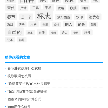
创意
商标
图片
唐代
字体
宋代
手机
工具
数据
尺寸
攻略
时间
标志
春节
是一个
消费者
梦幻西游
水印
的人
的是
用户
游戏
牌子
电脑
美国
疫情
自己的
衣服
软件
诗人
苹果
视频
费用
还不
都是
猜你想看的文章
春节胖女孩穿什么衣服
校歌歌词怎么写
“昨梦黄粱半熟”的出处是哪里
“馆定访我友”的出处是哪里
圆锥体的体积计算公式
logo用什么软件