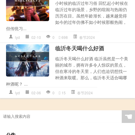
小时候的临沂过年习俗 回忆起小时候在
临沂过年的场景，乡野的喧闹与热闹仍
历历在目。虽然年龄渐长，越来越觉得
如今的过年仿佛不如小时候那般热闹，
但传统习...
lyd
02-10
0
698
春节2024
临沂冬天喝什么好酒
临沂冬天喝什么好酒 临沂虽然是一个美
丽的城市，拥有许多令人惊叹的景点，
但在寒冷的冬天里，人们也迫切想找一
种酒来取暖。那么，临沂冬天适合喝哪
种酒呢？ ...
lyd
02-06
0
15
春节2024
☚
公告