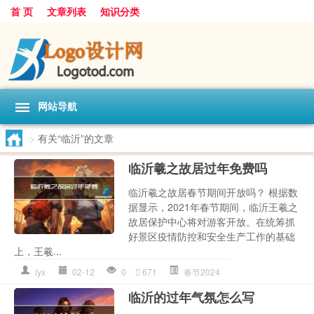
首 页
文章列表
知识分类
网站导航
>
有关“临沂”的文章
临沂羲之故居过年免费吗
临沂羲之故居春节期间开放吗？ 根据数
据显示，2021年春节期间，临沂王羲之
故居保护中心将对游客开放。在统筹抓
好景区疫情防控和安全生产工作的基础
上，王羲...
lyx
02-12
0
671
春节2024
临沂的过年气氛怎么写