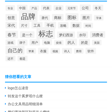
公司
中国
冬天
代表
专业
企业
产品
元宵节
品牌
图标
创意
商标
图片
唐代
字体
宋代
手机
工具
数据
尺寸
攻略
时间
标志
春节
是一个
消费者
梦幻西游
水印
的人
的是
用户
游戏
牌子
电脑
美国
疫情
自己的
衣服
软件
诗人
苹果
视频
费用
还不
都是
猜你想看的文章
logo怎么读音
转发这个奚梦瑶什么梗
办公文具用品明细清单
梦幻西游新区到底怎么赚钱