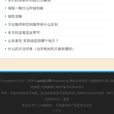
保险一般什么时候到账
镇民攻略
方位顺序和空间顺序有什么区别
冬天吃蓝莓是反季节
山东泰安 安装镇是指哪个地方？
什么药片治牙疼（治牙疼的药片都有哪些）
Copyright © 2012 - 2026
Logo设计网
Powered by
网站分类目录
|
精选推荐文章
|
网
站地图
|
疑难解答
湘ICP备16332410号
声明：本站内容来自互联网，如信息有错误可发邮件到f_fb#foxmail.com说明，我们
会及时纠正，谢谢
本站仅为个人兴趣爱好，不接盈利性广告及商业合作
小男孩