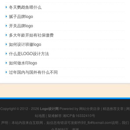
冬天鹦鹉鱼喂什么
腻子品牌logo
开关品牌logo
多大年龄开始有社保缴费
如何设计班徽logo
什么是LOGO设计方法
如何做水印logo
过年国内与国外有什么不同
Copyright © 2012 - 2026
Logo设计网
Powered by
网站分类目录
|
精选推荐文章
|
网
站地图
|
疑难解答
湘ICP备16332410号
声明：本站内容来自互联网，如信息有错误可发邮件到f_fb#foxmail.com说明，我们
会及时纠正，谢谢