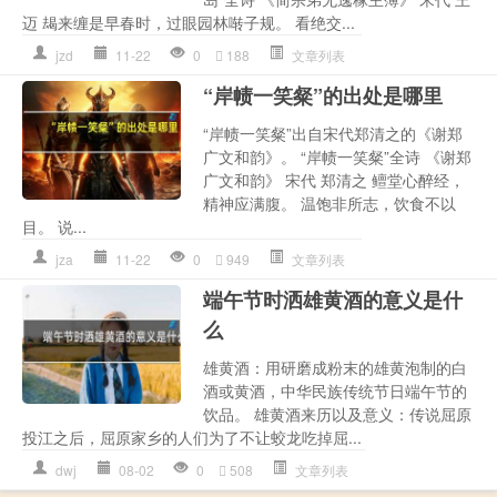
迈 朅来缠是早春时，过眼园林啭子规。 看绝交...
jzd
11-22
0
188
文章列表
“岸帻一笑粲”的出处是哪里
“岸帻一笑粲”出自宋代郑清之的《谢郑
广文和韵》。 “岸帻一笑粲”全诗 《谢郑
广文和韵》 宋代 郑清之 鳣堂心醉经，
精神应满腹。 温饱非所志，饮食不以
目。 说...
jza
11-22
0
949
文章列表
端午节时洒雄黄酒的意义是什
么
雄黄酒：用研磨成粉末的雄黄泡制的白
酒或黄酒，中华民族传统节日端午节的
饮品。 雄黄酒来历以及意义：传说屈原
投江之后，屈原家乡的人们为了不让蛟龙吃掉屈...
dwj
08-02
0
508
文章列表