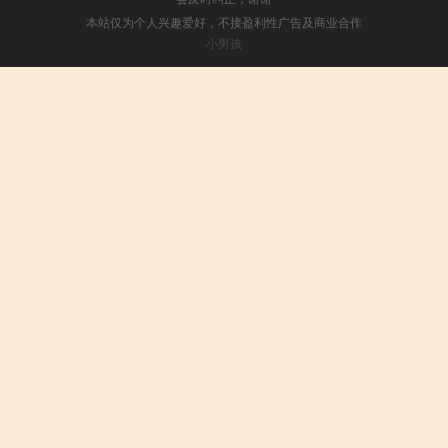
本站仅为个人兴趣爱好，不接盈利性广告及商业合作
小男孩