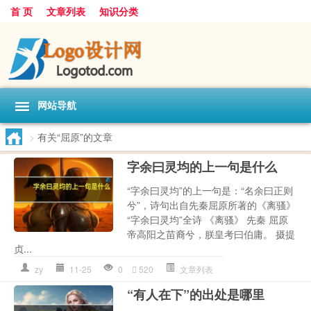
首 页
文章列表
知识分类
网站导航
>
有关“屈原”的文章
字余曰灵均的上一句是什么
“字余曰灵均”的上一句是：“名余曰正则
兮”，诗句出自先秦屈原所著的《离骚》
“字余曰灵均”全诗 《离骚》 先秦 屈原
帝高阳之苗裔兮，朕皇考曰伯庸。 摄提
贞...
zy
11-25
0
520
文章列表
“有人在下”的出处是哪里