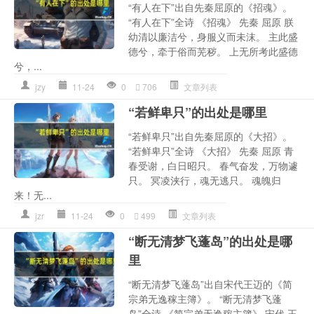
“有人在下”出自先秦屈原的《招魂》。
“有人在下”全诗 《招魂》 先秦 屈原 朕
幼清以廉洁兮，身服义而未沫。 主此盛
德兮，牵于俗而芜秽。 上无所考此盛德
兮，...
jzy
11-24
0
706
文章列表
“若鲜卑只”的出处是哪里
“若鲜卑只”出自先秦屈原的《大招》。
“若鲜卑只”全诗 《大招》 先秦 屈原 青
春受谢，白日昭只。 春气奋发，万物遽
只。 冥凌浃行，魂无逃只。 魂魄归
来！无...
jzr
11-24
0
499
文章列表
“断无清梦飞蓬岛”的出处是哪
里
“断无清梦飞蓬岛”出自宋代王迈的《简
宗弟无逸稼主簿》。 “断无清梦飞蓬
岛”全诗 《简宗弟无逸稼主簿》 宋代 王