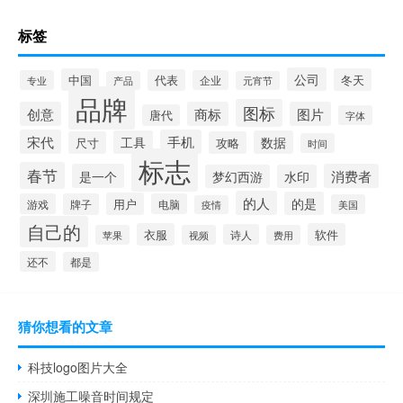
标签
公司
中国
冬天
代表
专业
企业
产品
元宵节
品牌
图标
创意
商标
图片
唐代
字体
宋代
手机
工具
数据
尺寸
攻略
时间
标志
春节
是一个
消费者
梦幻西游
水印
的人
的是
用户
游戏
牌子
电脑
美国
疫情
自己的
衣服
软件
诗人
苹果
视频
费用
还不
都是
猜你想看的文章
科技logo图片大全
深圳施工噪音时间规定