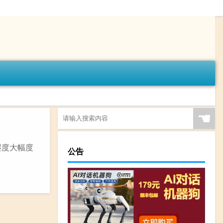
☚
湿度大幅度
公告