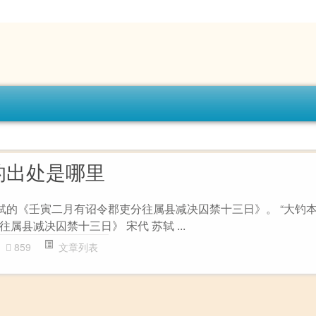
的出处是哪里
苏轼的《壬寅二月有诏令郡吏分往属县减决囚禁十三日》。 “大钓本
属县减决囚禁十三日》 宋代 苏轼 ...
859
文章列表