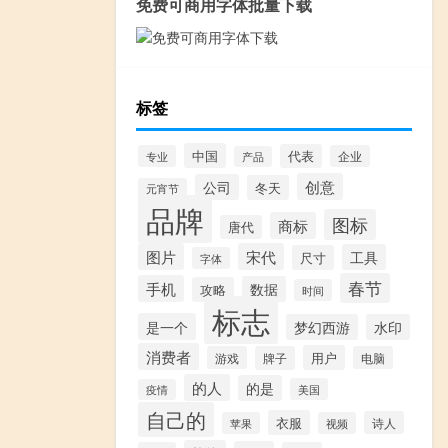
免费可商用字体批量下载
标签
中国
代表
专业
企业
产品
创意
公司
冬天
元宵节
品牌
图标
商标
唐代
图片
宋代
工具
尺寸
字体
春节
手机
数据
攻略
时间
标志
是一个
梦幻西游
水印
消费者
用户
游戏
牌子
电脑
的人
的是
美国
疫情
自己的
衣服
诗人
苹果
视频