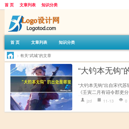
首 页
文章列表
知识分类
首 页
文章列表
知识分类
>
有关“武城”的文章
“大钓本无钩”
“大钓本无钩”出自宋代
《壬寅二月有诏令郡吏分往
jzd
11-13
0