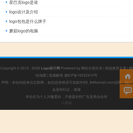
星巴克logo是谁
logo设计及介绍
logo包包是什么牌子
蘑菇logo的电脑
Copyright © 2012 - 2026
Logo设计网
Powered by
网站分类目录
|
精选推荐文章
|
网
站地图
|
疑难解答
湘ICP备16332410号
声明：本站内容来自互联网，如信息有错误可发邮件到f_fb#foxmail.com说明，我们
会及时纠正，谢谢
本站仅为个人兴趣爱好，不接盈利性广告及商业合作
小男孩