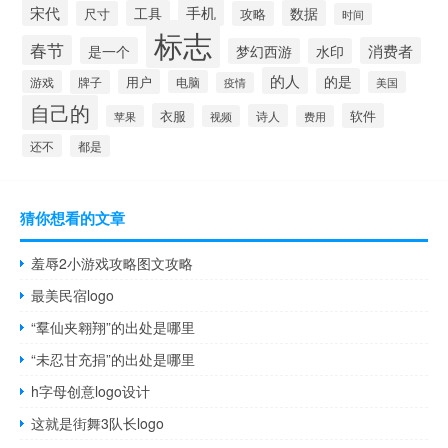
宋代
手机
工具
数据
尺寸
攻略
时间
标志
春节
是一个
消费者
梦幻西游
水印
的人
的是
用户
游戏
牌子
电脑
美国
疫情
自己的
衣服
软件
诗人
苹果
视频
费用
还不
都是
猜你想看的文章
羞辱2小游戏攻略图文攻略
最美民宿logo
“羣仙夹翱翔”的出处是哪里
“未忍甘充捐”的出处是哪里
h字母创意logo设计
这就是街舞3队长logo