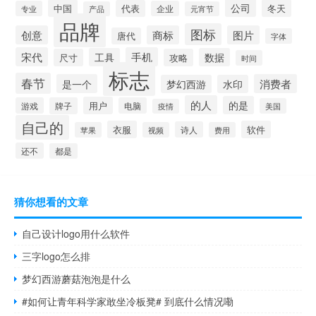
公司
中国
冬天
代表
专业
企业
产品
元宵节
品牌
图标
创意
商标
图片
唐代
字体
宋代
手机
工具
数据
尺寸
攻略
时间
标志
春节
是一个
消费者
梦幻西游
水印
的人
的是
用户
游戏
牌子
电脑
美国
疫情
自己的
衣服
软件
诗人
苹果
视频
费用
还不
都是
猜你想看的文章
自己设计logo用什么软件
三字logo怎么排
梦幻西游蘑菇泡泡是什么
#如何让青年科学家敢坐冷板凳# 到底什么情况嘞