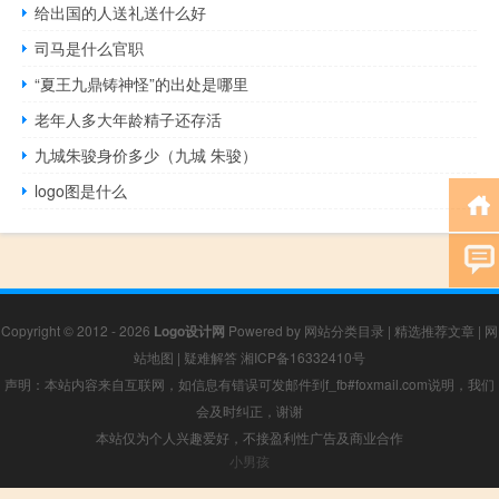
给出国的人送礼送什么好
司马是什么官职
“夏王九鼎铸神怪”的出处是哪里
老年人多大年龄精子还存活
九城朱骏身价多少（九城 朱骏）
logo图是什么
Copyright © 2012 - 2026
Logo设计网
Powered by
网站分类目录
|
精选推荐文章
|
网
站地图
|
疑难解答
湘ICP备16332410号
声明：本站内容来自互联网，如信息有错误可发邮件到f_fb#foxmail.com说明，我们
会及时纠正，谢谢
本站仅为个人兴趣爱好，不接盈利性广告及商业合作
小男孩