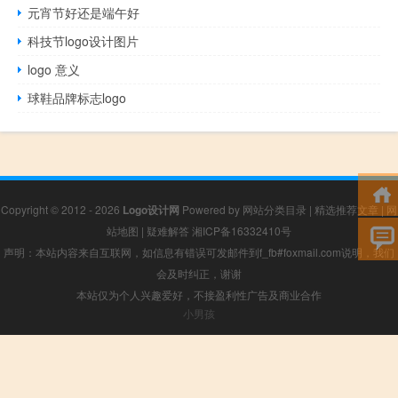
元宵节好还是端午好
科技节logo设计图片
logo 意义
球鞋品牌标志logo
Copyright © 2012 - 2026
Logo设计网
Powered by
网站分类目录
|
精选推荐文章
|
网
站地图
|
疑难解答
湘ICP备16332410号
声明：本站内容来自互联网，如信息有错误可发邮件到f_fb#foxmail.com说明，我们
会及时纠正，谢谢
本站仅为个人兴趣爱好，不接盈利性广告及商业合作
小男孩