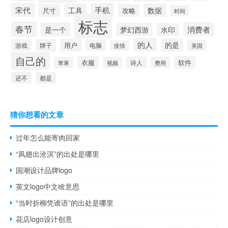
宋代
手机
工具
数据
尺寸
攻略
时间
标志
春节
是一个
消费者
梦幻西游
水印
的人
的是
用户
游戏
牌子
电脑
美国
疫情
自己的
衣服
软件
诗人
苹果
视频
费用
还不
都是
猜你想看的文章
过年怎么能寄肉回家
“凤翅出沧溟”的出处是哪里
国潮设计品牌logo
英文logo中文啥意思
“当时折柳凭谁语”的出处是哪里
花店logo设计创意