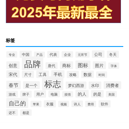
标签
公司
中国
冬天
代表
专业
企业
产品
元宵节
品牌
图标
创意
商标
图片
唐代
字体
宋代
手机
工具
数据
尺寸
攻略
时间
标志
春节
是一个
消费者
梦幻西游
水印
的人
的是
用户
游戏
牌子
电脑
美国
疫情
自己的
衣服
软件
诗人
苹果
视频
费用
还不
都是