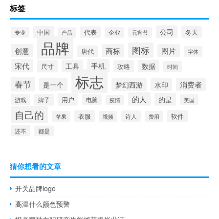
标签
公司
中国
冬天
代表
专业
企业
产品
元宵节
品牌
图标
创意
商标
图片
唐代
字体
宋代
手机
工具
数据
尺寸
攻略
时间
标志
春节
是一个
消费者
梦幻西游
水印
的人
的是
用户
游戏
牌子
电脑
美国
疫情
自己的
衣服
软件
诗人
苹果
视频
费用
还不
都是
猜你想看的文章
开关品牌logo
高温什么颜色预警