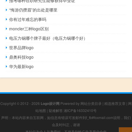
报考哪种在职研究生能够获得毕业证
“悔游仍攒眉”的出处是哪里
你有过年难忘的事吗
moncler三种logo区别
电压力锅哪个牌子最好（电压力锅哪个好）
世界品牌logo
鼎奥科技logo
华为最新logo
Copyright © 2012 - 2026
Logo设计网
Powered by
网站分类目录
|
精选推荐文章
|
网
站地图
|
疑难解答
湘ICP备16332410号
声明：本站内容来自互联网，如信息有错误可发邮件到f_fb#foxmail.com说明，我们
会及时纠正，谢谢
本站仅为个人兴趣爱好，不接盈利性广告及商业合作