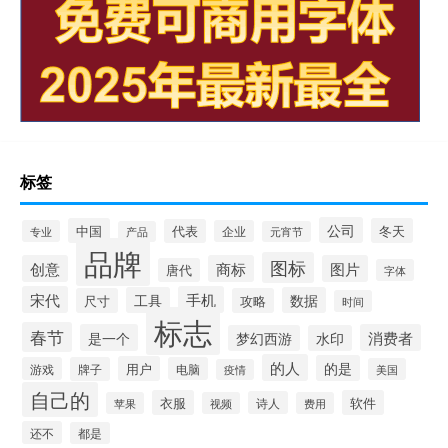
标签
公司
中国
冬天
代表
专业
企业
产品
元宵节
品牌
图标
创意
商标
图片
唐代
字体
宋代
手机
工具
数据
尺寸
攻略
时间
标志
春节
是一个
消费者
梦幻西游
水印
的人
的是
用户
游戏
牌子
电脑
美国
疫情
自己的
衣服
软件
诗人
苹果
视频
费用
还不
都是