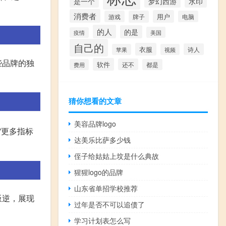
是一个
梦幻西游
水印
消费者
用户
游戏
牌子
电脑
的人
的是
美国
疫情
自己的
衣服
诗人
苹果
视频
些品牌的独
软件
还不
费用
都是
猜你想看的文章
美容品牌logo
”更多指标
达美乐比萨多少钱
侄子给姑姑上坟是什么典故
猩猩logo的品牌
山东省单招学校推荐
叛逆，展现
过年是否不可以追债了
学习计划表怎么写