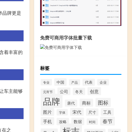
华品牌更是
免费可商用字体批量下载
包含着丰富的
标签
中国
代表
专业
企业
产品
，让车主能够
创意
公司
冬天
元宵节
品牌
图标
商标
唐代
图片
宋代
工具
尺寸
字体
春节
手机
数据
攻略
时间
标志
（在之