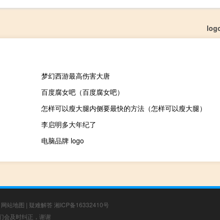
lo
梦幻西游最高伤害大唐
百度腐女吧（百度腐女吧）
怎样可以瘦大腿内侧要最快的方法（怎样可以瘦大腿）
李启明多大年纪了
电脑品牌 logo
|
网站地图
|
疑难解答
湘ICP备16332410号
，我们会及时纠正，谢谢