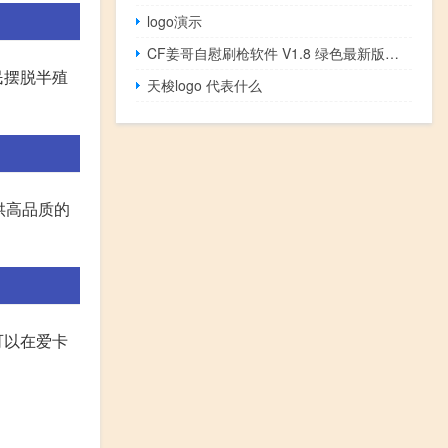
logo演示
CF姜哥自慰刷枪软件 V1.8 绿色最新版（CF姜哥自慰刷枪软件 V1.8 绿色最新版功能简介）
民摆脱半殖
天梭logo 代表什么
供高品质的
可以在爱卡