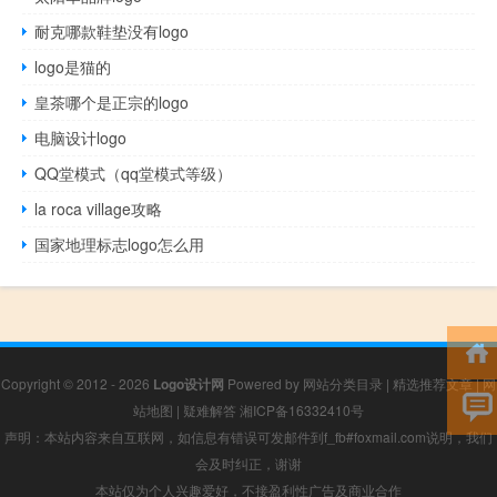
耐克哪款鞋垫没有logo
logo是猫的
皇茶哪个是正宗的logo
电脑设计logo
QQ堂模式（qq堂模式等级）
la roca village攻略
国家地理标志logo怎么用
Copyright © 2012 - 2026
Logo设计网
Powered by
网站分类目录
|
精选推荐文章
|
网
站地图
|
疑难解答
湘ICP备16332410号
声明：本站内容来自互联网，如信息有错误可发邮件到f_fb#foxmail.com说明，我们
会及时纠正，谢谢
本站仅为个人兴趣爱好，不接盈利性广告及商业合作