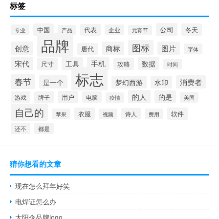
标签
公司
中国
冬天
代表
专业
企业
产品
元宵节
品牌
图标
创意
商标
图片
唐代
字体
宋代
手机
工具
数据
尺寸
攻略
时间
标志
春节
是一个
消费者
梦幻西游
水印
的人
的是
用户
游戏
牌子
电脑
美国
疫情
自己的
衣服
软件
诗人
苹果
视频
费用
还不
都是
猜你想看的文章
现在怎么拜年好笑
电焊证怎么办
太阳伞品牌logo