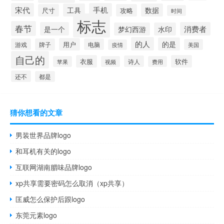
宋代
手机
工具
数据
尺寸
攻略
时间
标志
春节
是一个
消费者
梦幻西游
水印
的人
的是
用户
游戏
牌子
电脑
美国
疫情
自己的
衣服
软件
诗人
苹果
视频
费用
还不
都是
猜你想看的文章
男装世界品牌logo
和耳机有关的logo
互联网湖南腊味品牌logo
xp共享需要密码怎么取消（xp共享）
匡威怎么保护后跟logo
东莞元素logo