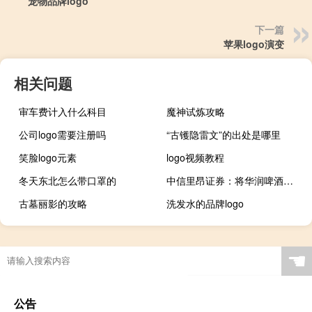
宠物品牌logo
下一篇
苹果logo演变
相关问题
审车费计入什么科目
魔神试炼攻略
公司logo需要注册吗
“古镬隐雷文”的出处是哪里
笑脸logo元素
logo视频教程
冬天东北怎么带口罩的
中信里昂证券：将华润啤酒评级下调至增持目标价54港元
古墓丽影的攻略
洗发水的品牌logo
☚
公告