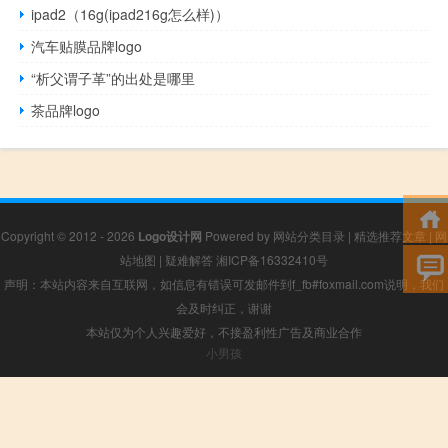
ipad2（16g(ipad216g怎么样)）
汽车贴膜品牌logo
“析父谓子革”的出处是哪里
茶品牌logo
Copyright © 2012 - 2026
Logo设计网
Powered by
网站分类目录
|
精选推荐文章
|
网
站地图
|
疑难解答
湘ICP备16332410号
声明：本站内容来自互联网，如信息有错误可发邮件到f_fb#foxmail.com说明，我们
会及时纠正，谢谢
本站仅为个人兴趣爱好，不接盈利性广告及商业合作
小男孩