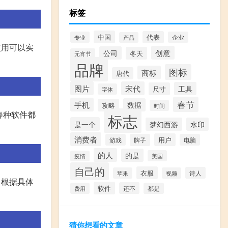
标签
中国
代表
专业
企业
产品
配使用可以实
创意
公司
冬天
元宵节
品牌
图标
商标
唐代
图片
宋代
工具
尺寸
字体
春节
手机
数据
攻略
时间
等，每种软件都
标志
是一个
梦幻西游
水印
消费者
用户
游戏
牌子
电脑
的人
的是
美国
疫情
自己的
衣服
诗人
苹果
视频
。根据具体
软件
还不
费用
都是
猜你想看的文章