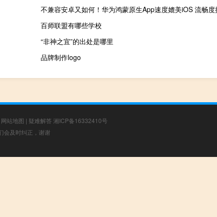
不兼容安卓又如何！华为鸿蒙原生App速度媲美iOS 流畅度提
百师联盟有哪些学校
“非神之宜”的出处是哪里
品牌制作logo
|
网站地图
|
疑难解答
湘ICP备16332410号
，我们会及时纠正，谢谢