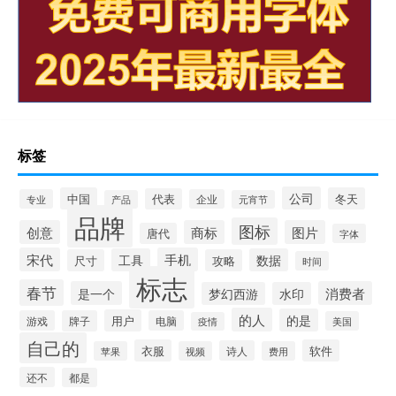
标签
公司
中国
冬天
代表
专业
企业
产品
元宵节
品牌
图标
创意
商标
图片
唐代
字体
宋代
手机
工具
数据
尺寸
攻略
时间
标志
春节
是一个
消费者
梦幻西游
水印
的人
的是
用户
游戏
牌子
电脑
美国
疫情
自己的
衣服
软件
诗人
苹果
视频
费用
还不
都是