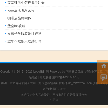
零基础考生怎样备考注会
logo及说明怎么写
咖啡店品牌logo
堡垒ios攻略
女孩子学服装设计好吗
过年不吃饭只吃菜行吗
Copyright © 2012 - 2026
Logo设计网
Powered by
网站分类目录
|
精选推荐文章
|
网
站地图
|
疑难解答
湘ICP备16332410号
声明：本站内容来自互联网，如信息有错误可发邮件到f_fb#foxmail.com说明，我们
会及时纠正，谢谢
本站仅为个人兴趣爱好，不接盈利性广告及商业合作
小男孩