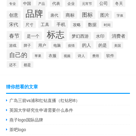
公司
中国
冬天
代表
专业
企业
产品
元宵节
品牌
图标
创意
商标
图片
唐代
字体
宋代
手机
工具
数据
尺寸
攻略
时间
标志
春节
是一个
消费者
梦幻西游
水印
的人
的是
用户
游戏
牌子
电脑
美国
疫情
自己的
衣服
软件
诗人
苹果
视频
费用
还不
都是
猜你想看的文章
广岛三箭vs浦和红钻直播（红钻秒8）
英国大学研究生申请需要什么条件
燕子logo国际品牌
茶吧logo