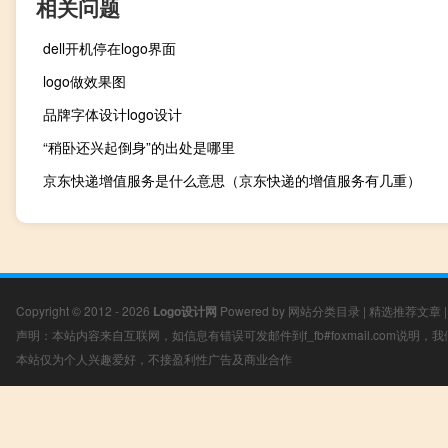
相关问题
dell开机停在logo界面
logo做效果图
品牌字体设计logo设计
“稍卧还兴起倒身”的出处是哪里
京东快递增值服务是什么意思（京东快递的增值服务有几重）
Copyright © 2012 - 2026
Logo设计网
Powered by
网站分类目录
|
精选推荐文章
声明：本站内容来自互联网，如信息有错误可发邮件到f_fb#foxmail.com说明
本站仅为个人兴趣爱好，不接盈利性广告及商业合作