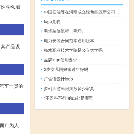
了医学领域
中国石油等在河南成立绿色能源新公司 注册资本1亿元
logo竞赛
毛坯装修流程（毛坯）
电力安装合同范本通用版本
牌，其产品设
衡水职业技术学院是公立大学吗
品牌logo使用要求
2岁女儿回娘家过年好吗
广告语设计logo
汽车一贯的
梦幻西游民房摆放多少家具
“不盈科不行”的出处是哪里
镜而广为人