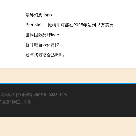
最终幻想 logo
Bernstein：比特币可能在2025年达到15万美元
世界国际品牌logo
咖啡吧台logo吊牌
过年找老婆合适吗吗
|
网站地图
|
疑难解答
湘ICP备16332410号
，我们会及时纠正，谢谢