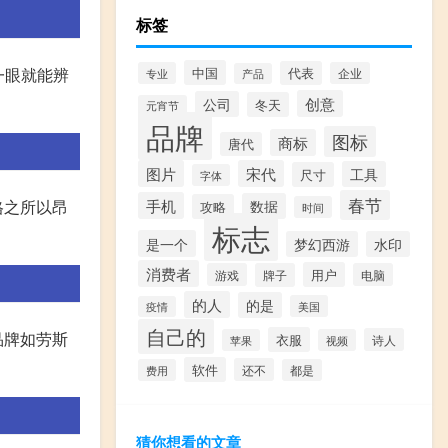
标签
一眼就能辨
中国
代表
专业
企业
产品
创意
公司
冬天
元宵节
品牌
图标
商标
唐代
图片
宋代
工具
尺寸
字体
春节
格之所以昂
手机
数据
攻略
时间
标志
是一个
梦幻西游
水印
消费者
用户
游戏
牌子
电脑
的人
的是
美国
疫情
自己的
品牌如劳斯
衣服
诗人
苹果
视频
软件
还不
费用
都是
猜你想看的文章