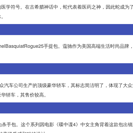
的医学符号。在古希腊神话中，蛇代表着医药之神，因此蛇成为
承。
helBasquiatRogue25手提包。蔻驰作为美国高端生活时尚品
。
大众汽车公司生产的顶级豪华轿车，其标志简洁明了，体现了大众
豪华轿车，其售价较高。
一，也被称为杀手包。这个系列因电影《碟中谍4》中女主角背着这款包出