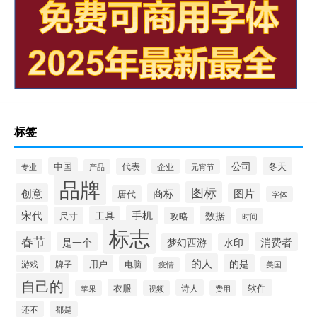
标签
公司
中国
冬天
代表
专业
企业
产品
元宵节
品牌
图标
创意
商标
图片
唐代
字体
宋代
手机
工具
数据
尺寸
攻略
时间
标志
春节
是一个
消费者
梦幻西游
水印
的人
的是
用户
游戏
牌子
电脑
美国
疫情
自己的
衣服
软件
诗人
苹果
视频
费用
还不
都是