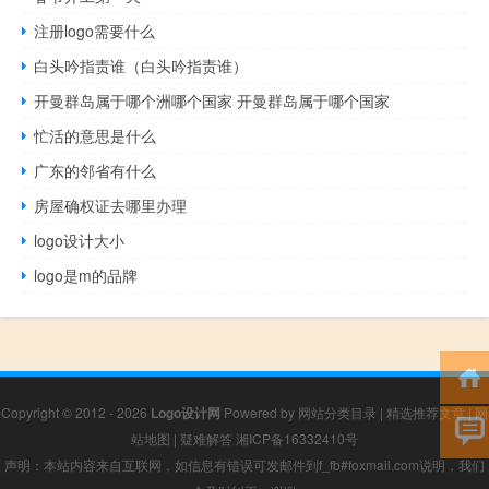
注册logo需要什么
白头吟指责谁（白头吟指责谁）
开曼群岛属于哪个洲哪个国家 开曼群岛属于哪个国家
忙活的意思是什么
广东的邻省有什么
房屋确权证去哪里办理
logo设计大小
logo是m的品牌
Copyright © 2012 - 2026
Logo设计网
Powered by
网站分类目录
|
精选推荐文章
|
网
站地图
|
疑难解答
湘ICP备16332410号
声明：本站内容来自互联网，如信息有错误可发邮件到f_fb#foxmail.com说明，我们