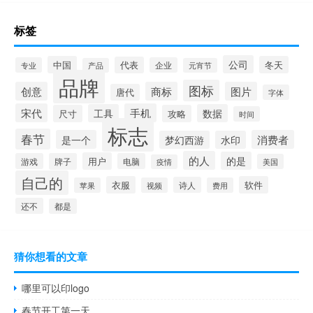
标签
公司
中国
冬天
代表
专业
企业
产品
元宵节
品牌
图标
创意
商标
图片
唐代
字体
宋代
手机
工具
数据
尺寸
攻略
时间
标志
春节
是一个
消费者
梦幻西游
水印
的人
的是
用户
游戏
牌子
电脑
美国
疫情
自己的
衣服
软件
诗人
苹果
视频
费用
还不
都是
猜你想看的文章
哪里可以印logo
春节开工第一天