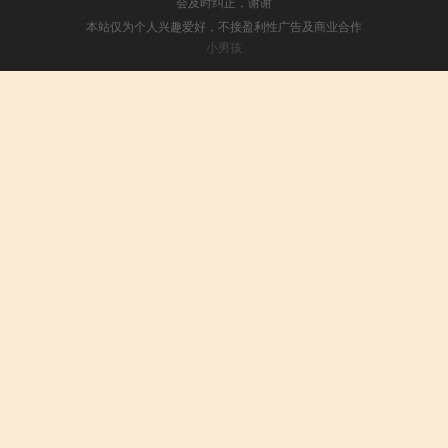
会及时纠正，谢谢
本站仅为个人兴趣爱好，不接盈利性广告及商业合作
小男孩