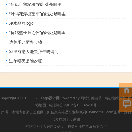
“何似且留双楫”的出处是哪里
“叶屿花潭极望平”的出处是哪里
净水品牌logo
“称觞盛长乐之仪”的出处是哪里
达美乐比萨多少钱
家里有老人能去拜年吗请问
过年哪天是除夕呢
Copyright © 2012 - 2026
Logo设计网
Powered by
网站分类目录
|
精选推荐文章
|
网
站地图
|
疑难解答
湘ICP备16332410号
声明：本站内容来自互联网，如信息有错误可发邮件到f_fb#foxmail.com说明，我们
会及时纠正，谢谢
本站仅为个人兴趣爱好，不接盈利性广告及商业合作