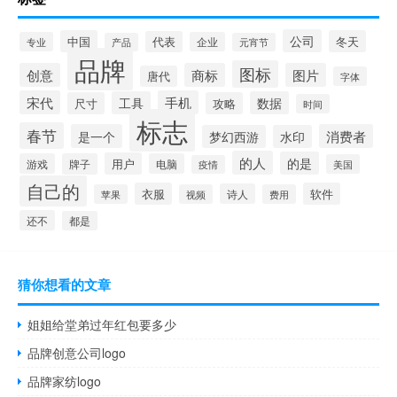
公司
中国
冬天
代表
专业
企业
产品
元宵节
品牌
图标
创意
商标
图片
唐代
字体
宋代
手机
工具
数据
尺寸
攻略
时间
标志
春节
是一个
消费者
梦幻西游
水印
的人
的是
用户
游戏
牌子
电脑
美国
疫情
自己的
衣服
软件
诗人
苹果
视频
费用
还不
都是
猜你想看的文章
姐姐给堂弟过年红包要多少
品牌创意公司logo
品牌家纺logo