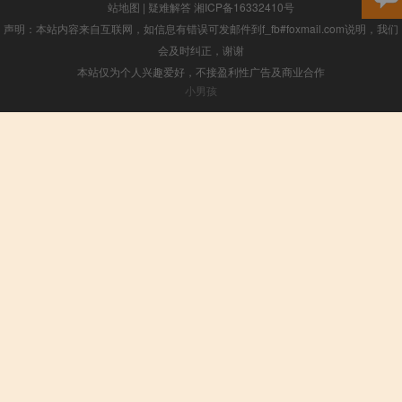
站地图
|
疑难解答
湘ICP备16332410号
声明：本站内容来自互联网，如信息有错误可发邮件到f_fb#foxmail.com说明，我们
会及时纠正，谢谢
本站仅为个人兴趣爱好，不接盈利性广告及商业合作
小男孩