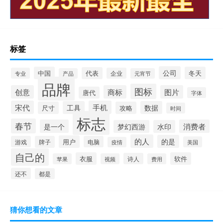
标签
公司
中国
冬天
代表
专业
企业
产品
元宵节
品牌
图标
创意
商标
图片
唐代
字体
宋代
手机
工具
数据
尺寸
攻略
时间
标志
春节
是一个
消费者
梦幻西游
水印
的人
的是
用户
游戏
牌子
电脑
美国
疫情
自己的
衣服
软件
诗人
苹果
视频
费用
还不
都是
猜你想看的文章