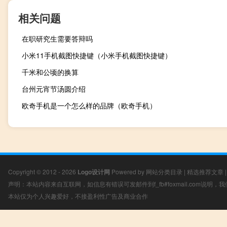
相关问题
在职研究生需要答辩吗
小米11手机截图快捷键（小米手机截图快捷键）
千米和公顷的换算
台州元宵节汤圆介绍
欧奇手机是一个怎么样的品牌（欧奇手机）
Copyright © 2012 - 2026
Logo设计网
Powered by
网站分类目录
|
精选推荐文章
声明：本站内容来自互联网，如信息有错误可发邮件到f_fb#foxmail.com说明
本站仅为个人兴趣爱好，不接盈利性广告及商业合作