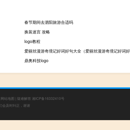
春节期间去泗阳旅游合适吗
换装迷宫 攻略
logo教程
爱丽丝漫游奇境记好词好句大全（爱丽丝漫游奇境记好词好
鼎奥科技logo
|
网站地图
|
疑难解答
湘ICP备16332410号
，我们会及时纠正，谢谢