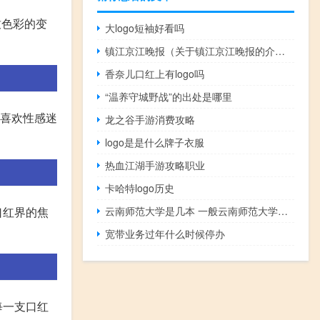
致色彩的变
大logo短袖好看吗
镇江京江晚报（关于镇江京江晚报的介绍）
香奈儿口红上有logo吗
“温养守城野战”的出处是哪里
合喜欢性感迷
龙之谷手游消费攻略
logo是是什么牌子衣服
热血江湖手游攻略职业
卡哈特logo历史
口红界的焦
云南师范大学是几本 一般云南师范大学是几本院校
宽带业务过年什么时候停办
每一支口红