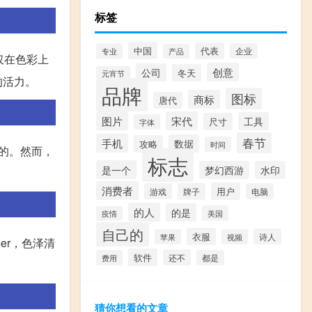
标签
中国
代表
专业
企业
产品
仅在色彩上
创意
公司
冬天
元宵节
的活力。
品牌
图标
商标
唐代
图片
宋代
工具
尺寸
字体
春节
手机
数据
攻略
时间
品的。然而，
标志
是一个
梦幻西游
水印
消费者
用户
游戏
牌子
电脑
的人
的是
美国
疫情
自己的
衣服
诗人
苹果
视频
er，色泽清
软件
还不
费用
都是
猜你想看的文章