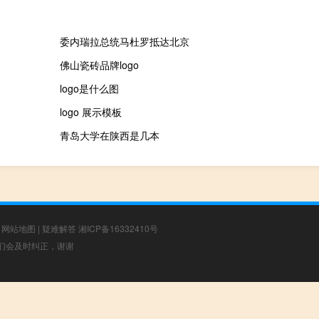
委内瑞拉总统马杜罗抵达北京
佛山瓷砖品牌logo
logo是什么图
logo 展示模板
青岛大学在陕西是几本
|
网站地图
|
疑难解答
湘ICP备16332410号
，我们会及时纠正，谢谢