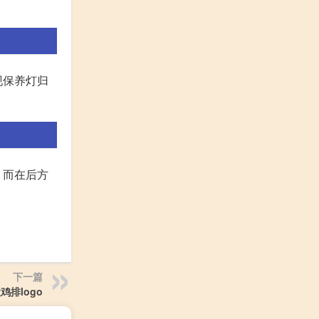
现保养灯归
，而在后方
下一篇
鸡排logo