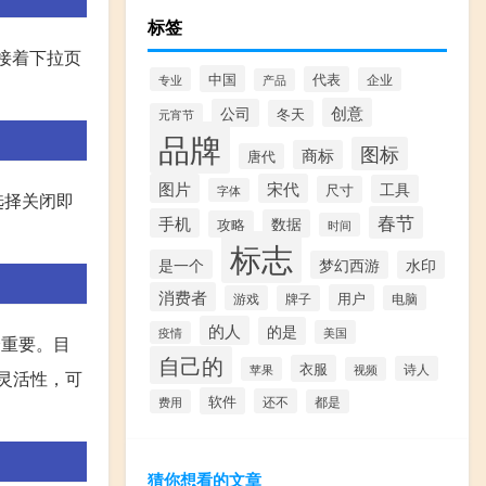
标签
，接着下拉页
中国
代表
专业
企业
产品
创意
公司
冬天
元宵节
品牌
图标
商标
唐代
图片
宋代
工具
尺寸
字体
选择关闭即
春节
手机
数据
攻略
时间
标志
是一个
梦幻西游
水印
消费者
用户
游戏
牌子
电脑
的人
的是
美国
疫情
分重要。目
自己的
衣服
诗人
苹果
视频
能和灵活性，可
软件
还不
费用
都是
猜你想看的文章