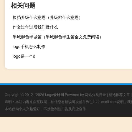
相关问题
换挡升级什么意思（升级档什么意思）
作文过年过后我们做什么
半城柳色半城笛（半城柳色半生笛全文免费阅读）
logo手机怎么制作
logo是一个d
Copyright © 2012 - 2026
Logo设计网
Powered by
网站分类目录
|
精选推荐文章
声明：本站内容来自互联网，如信息有错误可发邮件到f_fb#foxmail.com说明
本站仅为个人兴趣爱好，不接盈利性广告及商业合作